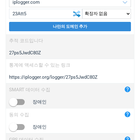
나만의 도메인 추가
iplogger.org
upgrade
추적 코드입니다
wl.gl
upgrade
27ps5JwdC80Z
ed.tc
upgrade
bc.ax
upgrade
통계에 액세스할 수 있는 링크
https://iplogger.org/logger/27ps5JwdC80Z
iplogger.com
maper.info
SMART 데이터 수집
iplogger.co
장애인
2no.co
동의 수집
yip.su
iplogger.info
장애인
iplog.co
GPS 데이터 수집