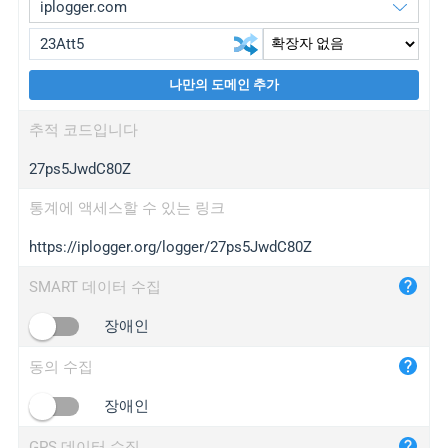
나만의 도메인 추가
iplogger.org
upgrade
추적 코드입니다
wl.gl
upgrade
27ps5JwdC80Z
ed.tc
upgrade
bc.ax
upgrade
통계에 액세스할 수 있는 링크
https://iplogger.org/logger/27ps5JwdC80Z
iplogger.com
maper.info
SMART 데이터 수집
iplogger.co
장애인
2no.co
동의 수집
yip.su
iplogger.info
장애인
iplog.co
GPS 데이터 수집