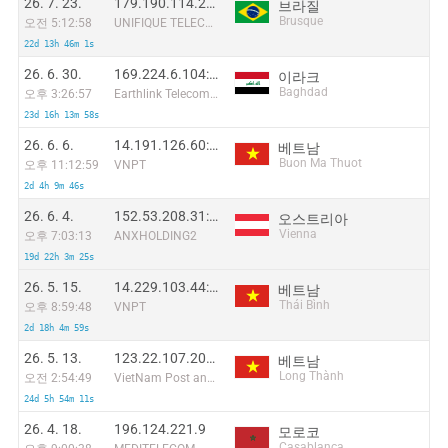
26. 7. 23.
179.190.114.25:17763
브라질
Brusque
오전 5:12:58
UNIFIQUE TELECOMUNICACOES S/A
22d 13h 46m 1s
26. 6. 30.
169.224.6.104:55568
이라크
Baghdad
오후 3:26:57
Earthlink Telecommunications Equipment Trading & Services DMCC
23d 16h 13m 58s
26. 6. 6.
14.191.126.60:14274
베트남
Buon Ma Thuot
오후 11:12:59
VNPT
2d 4h 9m 46s
26. 6. 4.
152.53.208.31:49440
오스트리아
Vienna
오후 7:03:13
ANXHOLDING2
19d 22h 3m 25s
26. 5. 15.
14.229.103.44:47817
베트남
Thái Bình
오후 8:59:48
VNPT
2d 18h 4m 59s
26. 5. 13.
123.22.107.208:36493
베트남
Long Thành
오전 2:54:49
VietNam Post and Telecom Corporation
24d 5h 54m 11s
26. 4. 18.
196.124.221.9
모로코
Casablanca