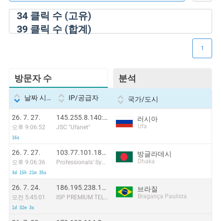
34
클릭 수 (고유)
39
클릭 수 (합계)
1
방문자 수
분석
날짜 시간
IP/공급자
국가/도시
26. 7. 27.
145.255.8.140:40035
러시아
Ufa
오후 9:06:52
JSC "Ufanet"
16s
26. 7. 27.
103.77.101.183:55528
방글라데시
Dhaka
오후 9:06:36
Professionals' Systems
3d 15h 21m 35s
26. 7. 24.
186.195.238.17:18635
브라질
Bragança Paulista
오전 5:45:01
ISP PREMIUM TELECOM S/A
1d 32m 3s