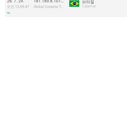
26. 7. 29.
181.189.8.101:13145
브라질
Cajamar
오전 12:09:47
Global Conecta Telecom Eireli
0s