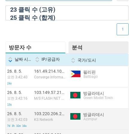
23
클릭 수 (고유)
25
클릭 수 (합계)
1
방문자 수
분석
날짜 시간
IP/공급자
국가/도시
26. 8. 5.
161.49.214.107:55012
필리핀
Balibago
오전 3:42:40
Converge Information and Communications Technology Solutions
24s
26. 8. 5.
103.149.57.215:26318
방글라데시
Green Model Town
오전 3:42:16
M/S FLASH NET ENTERPRISE
13s
26. 8. 5.
103.220.206.26:34194
방글라데시
Azimpur
오전 3:42:03
KS Network
7d 3h 32m 16s