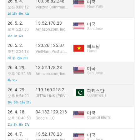
26. 5. 4.
100.38.82.248
미국
New York
오전 9:08:12
Verizon Communications
1d 15h 40m 42s
26. 5. 2.
13.52.178.23
미국
San Jose
오후 5:27:30
Amazon.com, Inc.
15h 3m 12s
26. 5. 2.
123.26.125.87
베트남
Hanoi
오전 2:24:18
VietNam Post and Telecom Corporation
2d 3h 29m 23s
26. 4. 29.
13.52.178.23
미국
San Jose
오후 10:54:55
Amazon.com, Inc.
4h 35s
26. 4. 29.
119.160.215.243
파키스탄
Gujranwala
오후 6:54:20
ULTRA LINK (PRIVATE) LIMITED
10d 20h 13m 27s
26. 4. 18.
34.132.129.216
미국
Council Bluffs
오후 10:40:53
Google LLC
11d 5h 38m 17s
26. 4. 7.
13.52.178.23
미국
San Jose