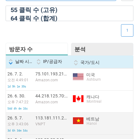
55
클릭 수 (고유)
64
클릭 수 (합계)
1
방문자 수
분석
날짜 시간
IP/공급자
국가/도시
26. 7. 2.
75.101.193.219:21007
미국
Ashburn
오전 4:49:01
Amazon.com
1d 9h 1m 39s
26. 6. 30.
44.218.125.70:50122
캐나다
Montreal
오후 7:47:22
Amazon.com
54d 4h 4m 16s
26. 5. 7.
113.181.111.255
베트남
Hanoi
오후 3:43:06
VNPT
3d 6h 34m 54s