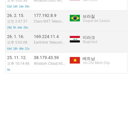
오후 5:02:36
Amazon.com, Inc.
51d 14h 14m 59s
26. 2. 15.
177.192.8.9
브라질
Duque de Caxias
오전 2:47:37
Claro NXT Telecomunicacoes Ltda
29d 9h 44m 29s
26. 1. 16.
169.224.11.4
이라크
Baghdad
오후 5:03:08
Earthlink Telecommunications Equipment Trading & Services DMCC
64d 18h 48m 22s
25. 11. 12.
38.179.43.59
베트남
Ho Chi Minh City
오후 10:14:46
Wisdom Cloud Internet Technology Pte. LTD
0s