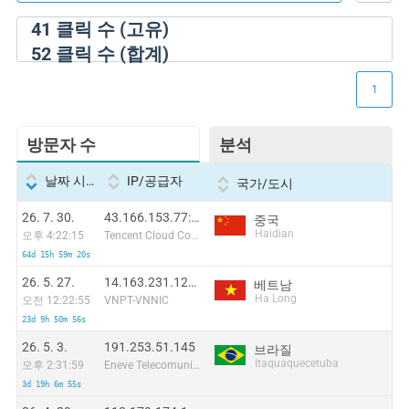
41
클릭 수 (고유)
52
클릭 수 (합계)
1
방문자 수
분석
날짜 시간
IP/공급자
국가/도시
26. 7. 30.
43.166.153.77:54575
중국
Haidian
오후 4:22:15
Tencent Cloud Computing (Beijing) Co
64d 15h 59m 20s
26. 5. 27.
14.163.231.126:49631
베트남
Ha Long
오전 12:22:55
VNPT-VNNIC
23d 9h 50m 56s
26. 5. 3.
191.253.51.145
브라질
Itaquaquecetuba
오후 2:31:59
Eneve Telecomunicacoes Ltda
3d 19h 6m 55s