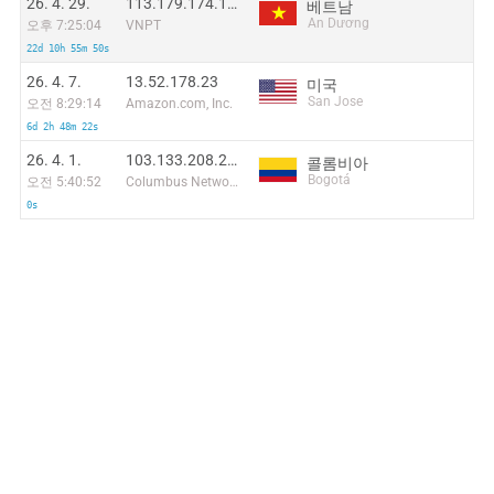
26. 4. 29.
113.179.174.102
베트남
An Dương
오후 7:25:04
VNPT
22d 10h 55m 50s
26. 4. 7.
13.52.178.23
미국
San Jose
오전 8:29:14
Amazon.com, Inc.
6d 2h 48m 22s
26. 4. 1.
103.133.208.234
콜롬비아
Bogotá
오전 5:40:52
Columbus Networks Colombia
0s