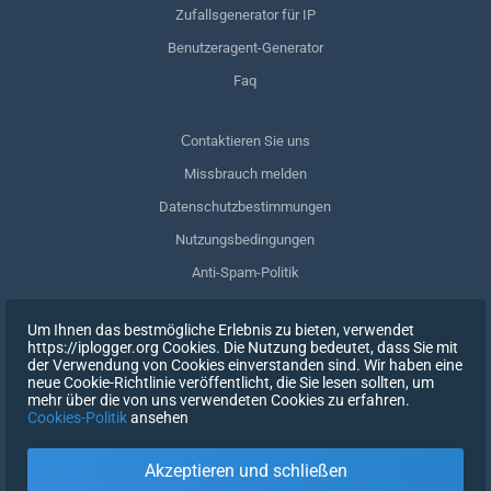
Zufallsgenerator für IP
Benutzeragent-Generator
Faq
Сontaktieren Sie uns
Missbrauch melden
Datenschutzbestimmungen
Nutzungsbedingungen
Anti-Spam-Politik
GDPR-Einhaltung
Um Ihnen das bestmögliche Erlebnis zu bieten, verwendet
Meine Daten löschen
https://iplogger.org Cookies. Die Nutzung bedeutet, dass Sie mit
der Verwendung von Cookies einverstanden sind. Wir haben eine
Zustimmung zurückziehen
neue Cookie-Richtlinie veröffentlicht, die Sie lesen sollten, um
mehr über die von uns verwendeten Cookies zu erfahren.
Cookies-Politik
ansehen
REGISTRIEREN SIE SICH
Akzeptieren und schließen
X