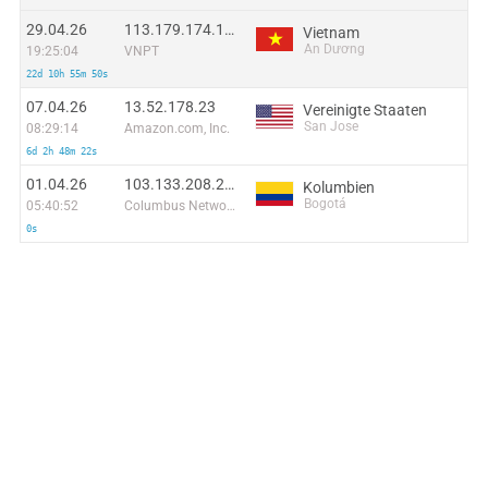
29.04.26
113.179.174.102
Vietnam
An Dương
19:25:04
VNPT
22d 10h 55m 50s
07.04.26
13.52.178.23
Vereinigte Staaten
San Jose
08:29:14
Amazon.com, Inc.
6d 2h 48m 22s
01.04.26
103.133.208.234
Kolumbien
Bogotá
05:40:52
Columbus Networks Colombia
0s