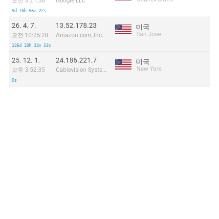
오전 3:21:50
Google LLC
9d 16h 56m 22s
26. 4. 7.
13.52.178.23
미국
San Jose
오전 10:25:28
Amazon.com, Inc.
126d 18h 32m 53s
25. 12. 1.
24.186.221.7
미국
New York
오후 3:52:35
Cablevision Systems Corp.
0s