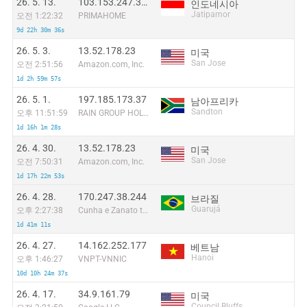
26. 5. 13.
103.153.247.37:44570
인도네시아
Jatipamor
오전 1:22:32
PRIMAHOME
9d 22h 30m 36s
26. 5. 3.
13.52.178.23
미국
San Jose
오전 2:51:56
Amazon.com, Inc.
1d 2h 59m 57s
26. 5. 1.
197.185.173.37
남아프리카
Sandton
오후 11:51:59
RAIN GROUP HOLDINGS (PTY) LTD
1d 16h 1m 28s
26. 4. 30.
13.52.178.23
미국
San Jose
오전 7:50:31
Amazon.com, Inc.
1d 17h 22m 53s
26. 4. 28.
170.247.38.244
브라질
Guarujá
오후 2:27:38
Cunha e Zanato telecom LTDA ME
1d 41m 11s
26. 4. 27.
14.162.252.177
베트남
Hanoi
오후 1:46:27
VNPT-VNNIC
10d 10h 24m 37s
26. 4. 17.
34.9.161.79
미국
Council Bluffs