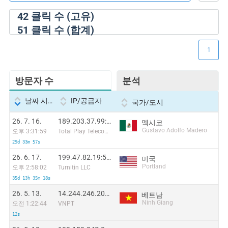
42
클릭 수 (고유)
51
클릭 수 (합계)
1
방문자 수
분석
날짜 시간
IP/공급자
국가/도시
26. 7. 16.
189.203.37.99:6759
멕시코
Gustavo Adolfo Madero
오후 3:31:59
Total Play Telecomunicaciones SA De CV
29d 33m 57s
26. 6. 17.
199.47.82.19:59378
미국
Portland
오후 2:58:02
Turnitin LLC
35d 13h 35m 18s
26. 5. 13.
14.244.246.203:36475
베트남
Ninh Giang
오전 1:22:44
VNPT
12s