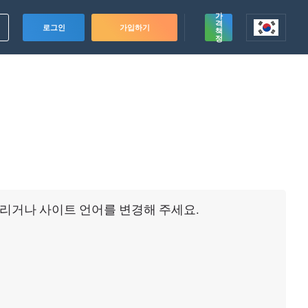
가
격
로그인
가입하기
책
정