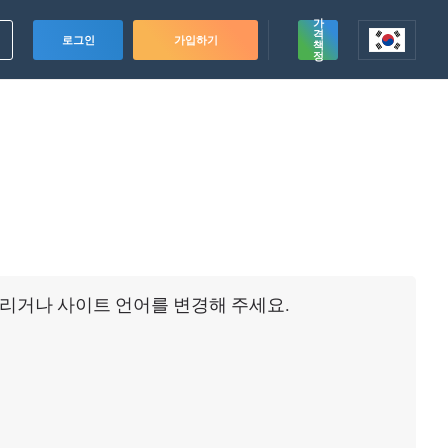
가
격
로그인
가입하기
책
정