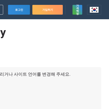
가
격
로그인
가입하기
책
정
ty