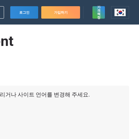
가
격
로그인
가입하기
책
정
nt