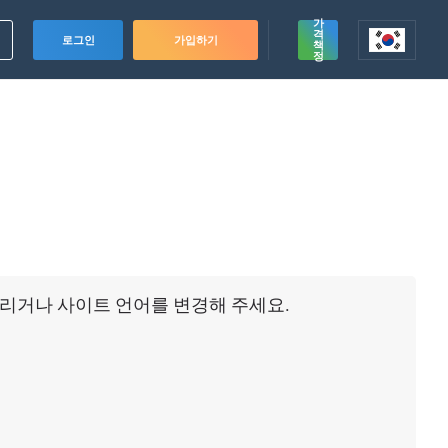
가
격
로그인
가입하기
책
정