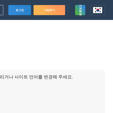
가
격
로그인
가입하기
책
정