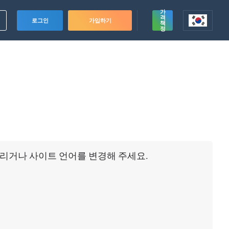
가
격
로그인
가입하기
책
정