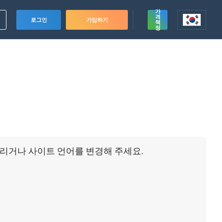
가
격
로그인
가입하기
책
정