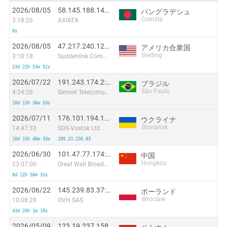
2026/08/05
58.145.188.140:45870
バングラデシュ
Comilla
3:18:26
AXIATA
8s
2026/08/05
47.217.240.127:53223
アメリカ合衆国
Sterling
3:18:18
Suddenlink Communications
13d 22h 53m 52s
2026/07/22
191.243.174.2:24230
ブラジル
São Paulo
4:24:26
Simnet Telecomunicacoes Ltda
10d 13h 36m 53s
2026/07/11
176.101.194.181:49504
ウクライナ
Sloviansk
14:47:33
SDS-Vostok Ltd.
10d 15h 40m 33s
189.23.236.83
2026/06/30
101.47.77.174:43825
中国
Hongkou
23:07:00
Great Wall Broadband Network
8d 12h 58m 32s
2026/06/22
145.239.83.37:36208
ポーランド
Wroclaw
10:08:28
OVH SAS
43d 20h 1m 19s
2026/05/09
123.19.237.158