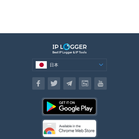
Best IP Logger & IP Tools
日本
日本