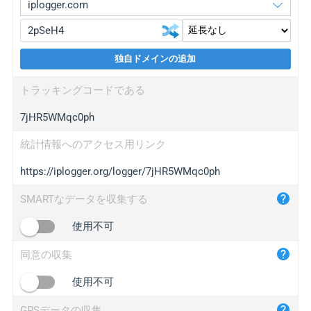
独自ドメインの追加
iplogger.org
upgrade
トラッキングコードである
wl.gl
upgrade
7jHR5WMqc0ph
ed.tc
upgrade
bc.ax
upgrade
統計情報へのアクセス用リンク
https://iplogger.org/logger/7jHR5WMqc0ph
iplogger.com
maper.info
SMARTなデータを収集する
iplogger.co
使用不可
2no.co
同意の収集
yip.su
iplogger.info
使用不可
iplog.co
GPSデータの収集