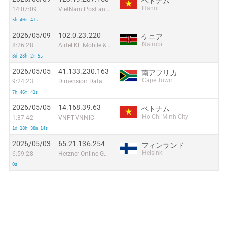
ベトナム
Hanoi
14:07:09
VietNam Post and Telecom Corporation
5h 40m 41s
2026/05/09
102.0.23.220
ケニア
Nairobi
8:26:28
Airtel KE Mobile & Fixed Internet
3d 23h 2m 5s
2026/05/05
41.133.230.163
南アフリカ
Cape Town
9:24:23
Dimension Data
7h 46m 41s
2026/05/05
14.168.39.63
ベトナム
Ho Chi Minh City
1:37:42
VNPT-VNNIC
1d 18h 38m 14s
2026/05/03
65.21.136.254
フィンランド
Helsinki
6:59:28
Hetzner Online GmbH
0s