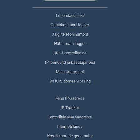
Lühendada linki
Geolokatsiooni logger
Jälgi telefoninumbrit
Nähtamatu logger
URL-i kontrollimine
IP loendurid ja kasutajaribad
Minu UserAgent
WHOIS domeeni otsing
Minu IP-aadress
IP Tracker
Kontrollida MAC-aadressi
Interneti kiirus
Krediitkaartide generaator