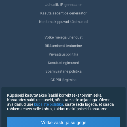
Juhuslik IP-generaator
Kasutajaagentide generaator
Korduma kippuvad küsimused
Võtke meiega ühendust
Rikkumisest teatamine
Privaatsuspoliitika
Kasutustingimused
Spamivastane poliitika
GDPRi järgimine
Kustuta oma andmed
Küpsiseid kasutatakse [saidi] korrektseks toimimiseks.
Nõusoleku tagasivõtmine
Kasutades saidi teenuseid, nõustute selle asjaoluga. Oleme
avaldanud uue
küpsiste poliitika
, saate seda lugeda, et saada
rohkem teavet selle kohta, kuidas me küpsiseid kasutame.
REGISTREERIMINE
Võtke vastu ja sulgege
X