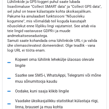
Lühilinkide ja GPS-loggeri puhul saate lubada
lisavõimaluse "Collect SMART data" ja "Collect GPS data",
sel juhul on teave külastajate kohta üksikasjalikum.
Pakume ka ainulaadset funktsiooni "Nõusoleku
kogumine", mis võimaldab teil koguda kasutajalt
nõusolekut enne lõpliku lingi vajutamist. See aitab viia
teie lingid vastavusse GDPR-i ja muude
andmekaitseseadustega.
Samuti saate kohandada oma lühilinkide URL-i ja valida
ühe olemasolevatest domeenidest. Olge teadlik - vana
logi URL ei tööta enam.
Kopeeri oma lühilink lehekülje ülaosas olevale
lingile
Saatke see SMS-i, WhatsAppi, Telegrami või mõne
muu sõnumitooja kaudu
Oodake, kuni saaja klikib lingile
Vaadake üksikasjalikku statistikat külastaja riigi,
linna, brauseri ja muu kohta