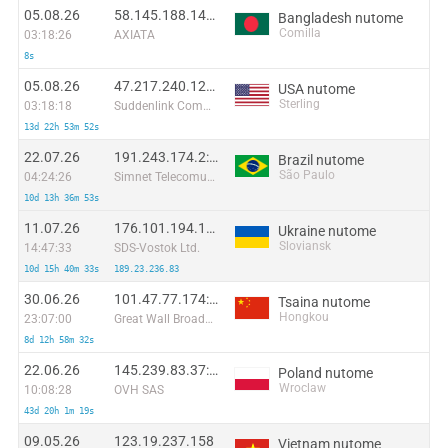
05.08.26
58.145.188.140:45870
Bangladesh nutome
Comilla
03:18:26
AXIATA
8s
05.08.26
47.217.240.127:53223
USA nutome
Sterling
03:18:18
Suddenlink Communications
13d 22h 53m 52s
22.07.26
191.243.174.2:24230
Brazil nutome
São Paulo
04:24:26
Simnet Telecomunicacoes Ltda
10d 13h 36m 53s
11.07.26
176.101.194.181:49504
Ukraine nutome
Sloviansk
14:47:33
SDS-Vostok Ltd.
10d 15h 40m 33s
189.23.236.83
30.06.26
101.47.77.174:43825
Tsaina nutome
Hongkou
23:07:00
Great Wall Broadband Network
8d 12h 58m 32s
22.06.26
145.239.83.37:36208
Poland nutome
Wroclaw
10:08:28
OVH SAS
43d 20h 1m 19s
09.05.26
123.19.237.158
Vietnam nutome