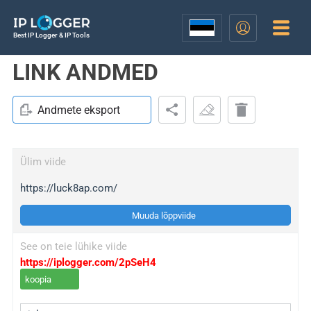
Best IP Logger & IP Tools
LINK ANDMED
Andmete eksport
Ülim viide
https://luck8ap.com/
Muuda lõppviide
See on teie lühike viide
https://iplogger.com/2pSeH4
koopia