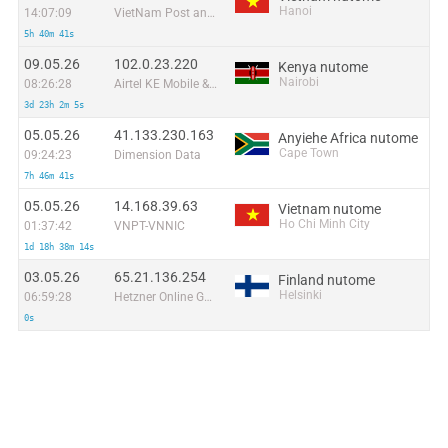
Hanoi
14:07:09
VietNam Post and Telecom Corporation
5h 40m 41s
09.05.26
102.0.23.220
Kenya nutome
Nairobi
08:26:28
Airtel KE Mobile & Fixed Internet
3d 23h 2m 5s
05.05.26
41.133.230.163
Anyiehe Africa nutome
Cape Town
09:24:23
Dimension Data
7h 46m 41s
05.05.26
14.168.39.63
Vietnam nutome
Ho Chi Minh City
01:37:42
VNPT-VNNIC
1d 18h 38m 14s
03.05.26
65.21.136.254
Finland nutome
Helsinki
06:59:28
Hetzner Online GmbH
0s