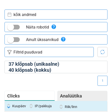
kõik andmed
Näita robotid
Ainult ükssarvikud
37
klõpsab (unikaalne)
40
klõpsab (kokku)
1
Clicks
Analüütika
Kuupäev
IP/pakkuja
Riik/linn