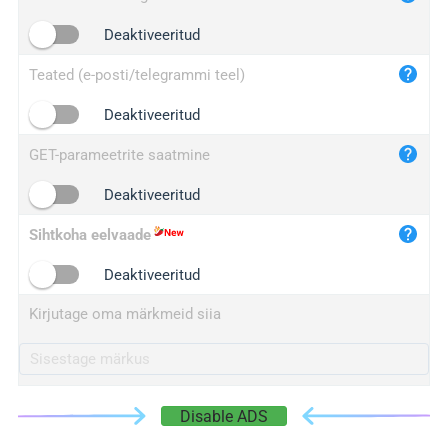
iplogger.cn
Deaktiveeritud
Teated (e-posti/telegrammi teel)
Deaktiveeritud
GET-parameetrite saatmine
Deaktiveeritud
Sihtkoha eelvaade
Deaktiveeritud
Kirjutage oma märkmeid siia
Disable ADS