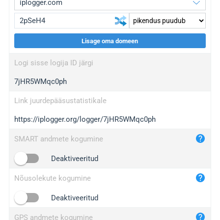
Lisage oma domeen
iplogger.org
upgrade
Logi sisse logija ID järgi
wl.gl
upgrade
7jHR5WMqc0ph
ed.tc
upgrade
bc.ax
upgrade
Link juurdepääsustatistikale
https://iplogger.org/logger/7jHR5WMqc0ph
iplogger.com
maper.info
SMART andmete kogumine
iplogger.co
Deaktiveeritud
2no.co
Nõusolekute kogumine
yip.su
iplogger.info
Deaktiveeritud
iplog.co
GPS andmete kogumine