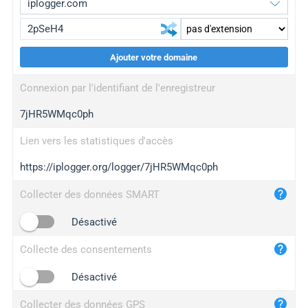
Ajouter votre domaine
iplogger.org
upgrade
Connexion par l'identifiant de l'enregistreur
wl.gl
upgrade
7jHR5WMqc0ph
ed.tc
upgrade
bc.ax
upgrade
Lien vers les statistiques d'accès
https://iplogger.org/logger/7jHR5WMqc0ph
iplogger.com
maper.info
Collecter des données SMART
iplogger.co
Désactivé
2no.co
Collecte des consentements
yip.su
iplogger.info
Désactivé
iplog.co
Collecter des données GPS