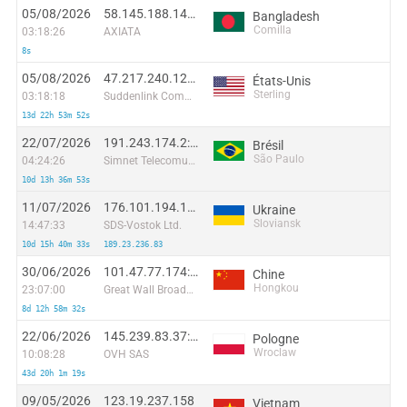
05/08/2026
58.145.188.140:45870
Bangladesh
Comilla
03:18:26
AXIATA
8s
05/08/2026
47.217.240.127:53223
États-Unis
Sterling
03:18:18
Suddenlink Communications
13d 22h 53m 52s
22/07/2026
191.243.174.2:24230
Brésil
São Paulo
04:24:26
Simnet Telecomunicacoes Ltda
10d 13h 36m 53s
11/07/2026
176.101.194.181:49504
Ukraine
Sloviansk
14:47:33
SDS-Vostok Ltd.
10d 15h 40m 33s
189.23.236.83
30/06/2026
101.47.77.174:43825
Chine
Hongkou
23:07:00
Great Wall Broadband Network
8d 12h 58m 32s
22/06/2026
145.239.83.37:36208
Pologne
Wroclaw
10:08:28
OVH SAS
43d 20h 1m 19s
09/05/2026
123.19.237.158
Vietnam