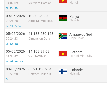
Hanoi
14:07:09
VietNam Post and Telecom Corporation
5h 40m 41s
09/05/2026
102.0.23.220
Kenya
Nairobi
08:26:28
Airtel KE Mobile & Fixed Internet
3d 23h 2m 5s
05/05/2026
41.133.230.163
Afrique du Sud
Cape Town
09:24:23
Dimension Data
7h 46m 41s
05/05/2026
14.168.39.63
Vietnam
Ho Chi Minh City
01:37:42
VNPT-VNNIC
1d 18h 38m 14s
03/05/2026
65.21.136.254
Finlande
Helsinki
06:59:28
Hetzner Online GmbH
0s