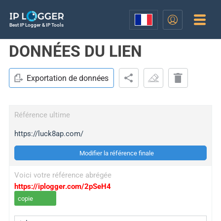
Best IP Logger & IP Tools
DONNÉES DU LIEN
Exportation de données
Référence ultime
https://luck8ap.com/
Modifier la référence finale
Voici votre référence abrégée
https://iplogger.com/2pSeH4
copie