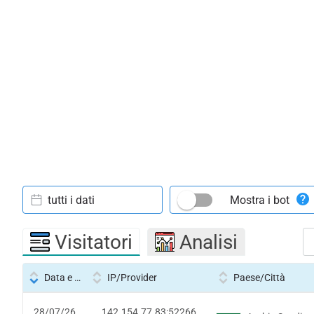
tutti i dati
Mostra i bot
Visitatori
Analisi
Data e ora
IP/Provider
Paese/Città
28/07/26
142.154.77.83:52266