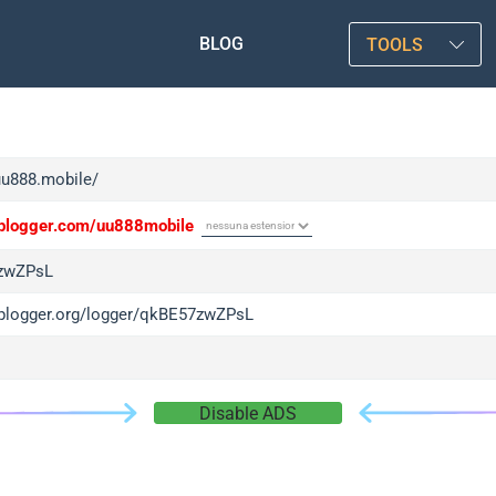
BLOG
TOOLS
uu888.mobile/
/iplogger.com/uu888mobile
zwZPsL
/iplogger.org/logger/qkBE57zwZPsL
Disable ADS