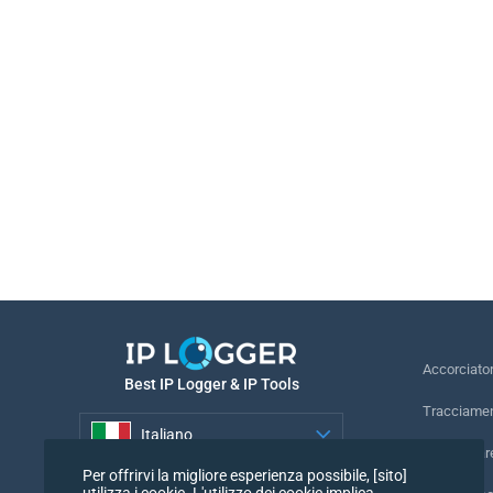
Accorciato
Best IP Logger & IP Tools
Tracciamen
Italiano
Rintracciar
Per offrirvi la migliore esperienza possibile, [sito]
Italiano