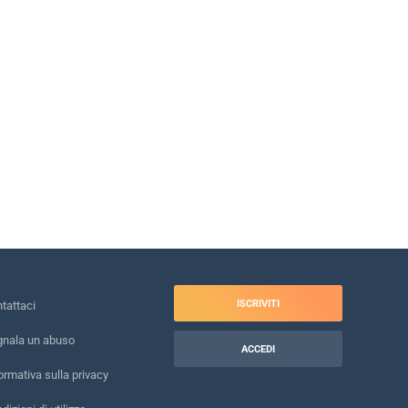
ISCRIVITI
tattaci
nala un abuso
ACCEDI
ormativa sulla privacy