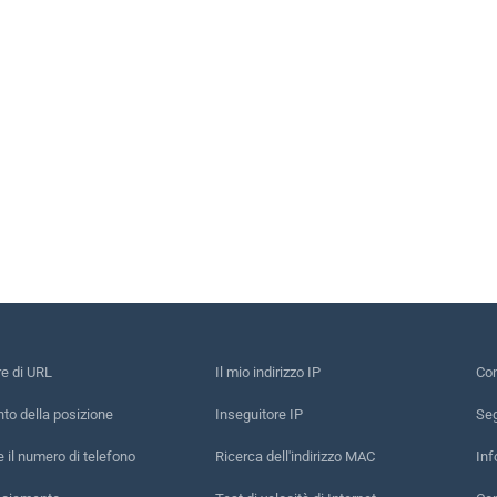
re di URL
Il mio indirizzo IP
Con
to della posizione
Inseguitore IP
Seg
e il numero di telefono
Ricerca dell'indirizzo MAC
Inf