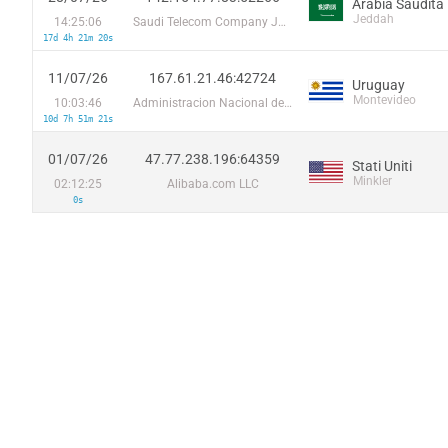
Arabia Saudita
Jeddah
14:25:06
Saudi Telecom Company JSC
17d 4h 21m 20s
11/07/26
167.61.21.46:42724
Uruguay
Montevideo
10:03:46
Administracion Nacional de Telecomunicaciones
10d 7h 51m 21s
01/07/26
47.77.238.196:64359
Stati Uniti
Minkler
02:12:25
Alibaba.com LLC
0s