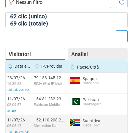
62
clic (unico)
69
clic (totale)
1
Visitatori
Analisi
Data e ora
IP/Provider
Paese/Città
28/07/26
79.153.145.127:40444
Spagna
Barcelona
16:36:53
RIMA (Red IP Multi Acceso)
17d 11h 26m 56s
11/07/26
154.81.232.231:40332
Pakistan
Shakargarh
05:09:57
Pakistan Mobile Communications Limited
3m 40s
11/07/26
152.110.208.29:43428
Sudafrica
Cape Town
05:06:17
Dimension Data
10d 14h 27m 54s