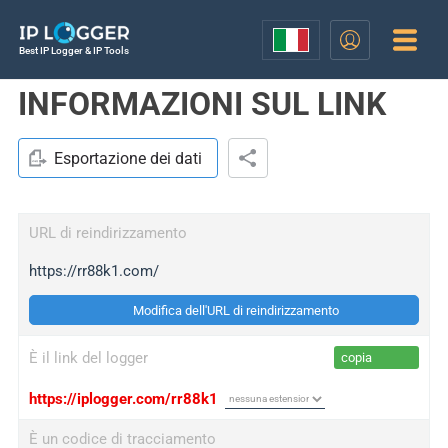
Best IP Logger & IP Tools
INFORMAZIONI SUL LINK
Esportazione dei dati
URL di reindirizzamento
https://rr88k1.com/
Modifica dell'URL di reindirizzamento
È il link del logger
copia
https://iplogger.com/rr88k1
È un codice di tracciamento