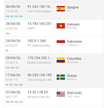
30/06/26
91.242.150.165:58631
Spagna
Ibi
14:38:23
Free Technologies Excom S.L.
62d 6h 52m 50s
29/04/26
14.183.183.231
Vietnam
Gia Ray
07:45:33
VNPT
10s
29/04/26
182.9.1.240
Indonesia
Jakarta
07:45:23
PT Telekomunikasi Selular Indonesia
9s
29/04/26
170.254.230.162
Colombia
Restrepo
07:45:14
Media Commerce Partners S.A
12d 43m 55s
17/04/26
90.235.108.185
Svezia
Malmo
07:01:19
Telia Company AB
9d 22h 49m 48s
07/04/26
13.52.178.23
Stati Uniti
San Jose
08:11:31
Amazon.com, Inc.
40d 6h 53m 32s