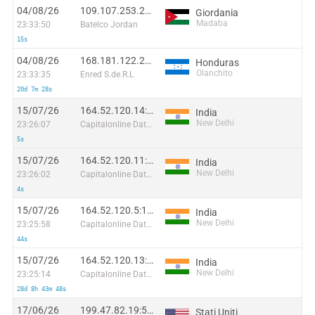
04/08/26
109.107.253.210:44912
Giordania
Madaba
23:33:50
Batelco Jordan
15s
04/08/26
168.181.122.212:49654
Honduras
Olanchito
23:33:35
Enred S.de.R.L
20d 7m 28s
15/07/26
164.52.120.14:55687
India
New Delhi
23:26:07
Capitalonline Data Service (HK) Co
5s
15/07/26
164.52.120.11:45514
India
New Delhi
23:26:02
Capitalonline Data Service (HK) Co
4s
15/07/26
164.52.120.5:17392
India
New Delhi
23:25:58
Capitalonline Data Service (HK) Co
44s
15/07/26
164.52.120.13:12415
India
New Delhi
23:25:14
Capitalonline Data Service (HK) Co
28d 8h 43m 48s
17/06/26
199.47.82.19:50826
Stati Uniti