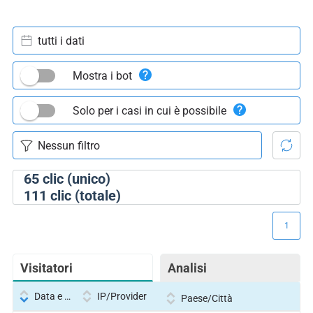
tutti i dati
Mostra i bot
Solo per i casi in cui è possibile
65
clic (unico)
111
clic (totale)
1
Visitatori
Analisi
Data e ora
IP/Provider
Paese/Città