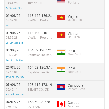
Portland
14:41:26
Turnitin LLC
8d 5h 48m 48s
09/06/26
113.162.186.248:42758
Vietnam
Quận Chín
08:52:38
VietNam Post and Telecom Corporation
10s
09/06/26
113.190.210.103:33385
Vietnam
Cầu Diễn
08:52:28
VietNam Post and Telecom Corporation
5d 14h 24m 54s
03/06/26
164.52.120.12:24850
India
New Delhi
18:27:34
Capitalonline Data Service (HK) Co
14d 9h 11m 26s
20/05/26
164.52.120.3:10538
India
New Delhi
09:16:08
Capitalonline Data Service (HK) Co
257d 3h 30m 57s
05/09/25
103.115.173.19
Cambogia
Phnom Penh
05:45:11
TELNET CO., LTD
62d 22h 51m 24s
04/07/25
158.69.23.228
Canada
Montreal
06:53:47
OVH SAS