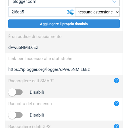
Aggiungere il proprio dominio
iplogger.org
upgrade
È un codice di tracciamento
wl.gl
upgrade
dPwu5NMiL6Ez
ed.tc
upgrade
bc.ax
upgrade
Link per l'accesso alle statistiche
https://iplogger.org/logger/dPwu5NMiL6Ez
iplogger.com
maper.info
Raccogliere dati SMART
iplogger.co
Disabili
2no.co
Raccolta del consenso
yip.su
iplogger.info
Disabili
iplog.co
Raccogliere i dati GPS