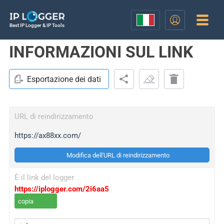
Best IP Logger & IP Tools
INFORMAZIONI SUL LINK
Esportazione dei dati
URL di reindirizzamento
https://ax88xx.com/
Modifica dell'URL di reindirizzamento
È il link del logger
https://iplogger.com/2i6aa5
copia