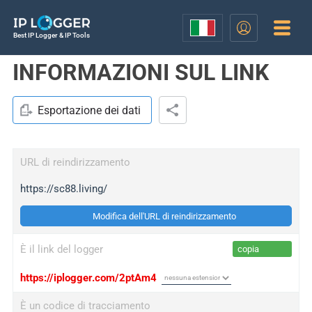
Best IP Logger & IP Tools
INFORMAZIONI SUL LINK
Esportazione dei dati
URL di reindirizzamento
https://sc88.living/
Modifica dell'URL di reindirizzamento
È il link del logger
copia
https://iplogger.com/2ptAm4
È un codice di tracciamento