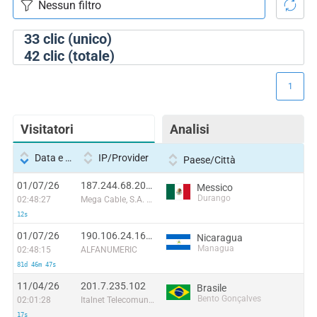
33
clic (unico)
42
clic (totale)
1
Visitatori
Analisi
Data e ora
IP/Provider
Paese/Città
01/07/26
187.244.68.207:6401
Messico
Durango
02:48:27
Mega Cable, S.A. de C.V.
12s
01/07/26
190.106.24.165:50054
Nicaragua
Managua
02:48:15
ALFANUMERIC
81d 46m 47s
11/04/26
201.7.235.102
Brasile
Bento Gonçalves
02:01:28
Italnet Telecomunicações Ltda
17s