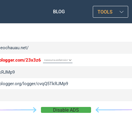
BLOG
TOOLS
/keochauau.net/
/iplogger.com/23x3z6
kRJMp9
/iplogger.org/logger/cvqQ5TkRJMp9
Disable ADS