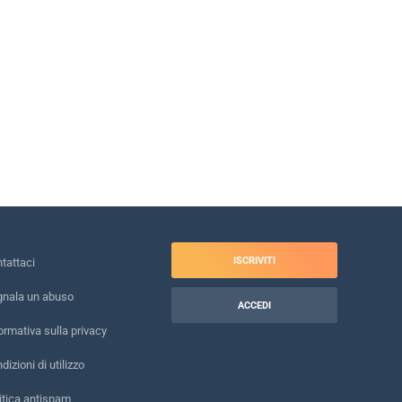
ISCRIVITI
tattaci
nala un abuso
ACCEDI
ormativa sulla privacy
dizioni di utilizzo
itica antispam