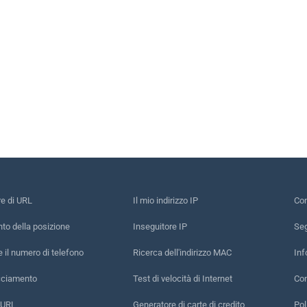
re di URL
Il mio indirizzo IP
Con
to della posizione
Inseguitore IP
Seg
e il numero di telefono
Ricerca dell'indirizzo MAC
Inf
acciamento
Test di velocità di Internet
Con
 URL
Generatore di carte di credito
Pol