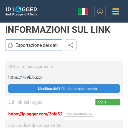
Best IP Logger & IP Tools
INFORMAZIONI SUL LINK
Esportazione dei dati
URL di reindirizzamento
https://789b.buzz/
Modifica dell'URL di reindirizzamento
È il link del logger
copia
https://iplogger.com/2ofaS2
È un codice di tracciamento