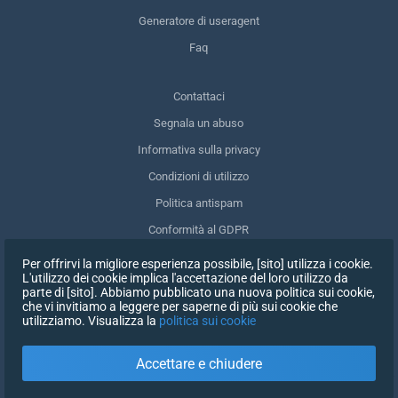
Generatore di useragent
Faq
Contattaci
Segnala un abuso
Informativa sulla privacy
Condizioni di utilizzo
Politica antispam
Conformità al GDPR
Cancellare i miei dati
Per offrirvi la migliore esperienza possibile, [sito] utilizza i cookie.
L'utilizzo dei cookie implica l'accettazione del loro utilizzo da
Ritirare il consenso
parte di [sito]. Abbiamo pubblicato una nuova politica sui cookie,
che vi invitiamo a leggere per saperne di più sui cookie che
utilizziamo. Visualizza la
politica sui cookie
ISCRIVITI
Accettare e chiudere
X
ACCEDI