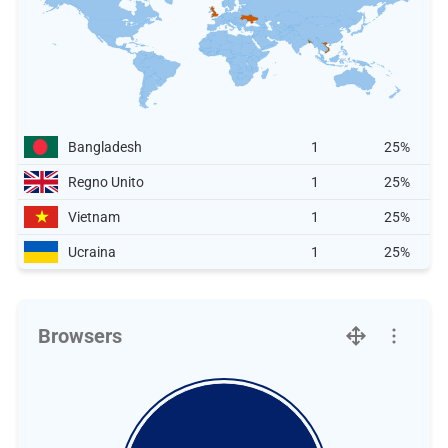
Bangladesh
1
25%
Regno Unito
1
25%
Vietnam
1
25%
Ucraina
1
25%
Browsers