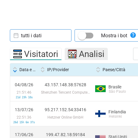
tutti i dati
Mostra i bot
Visitatori
Analisi
Data e ora
IP/Provider
Paese/Città
04/08/26
43.157.148.38:57628
Brasile
São Paulo
21:51:46
Shenzhen Tencent Computer Systems Company Limited
21d 23h 10s
13/07/26
95.217.152.54:33416
Finlandia
Helsinki
22:51:36
Hetzner Online GmbH
26d 15h 6m 37s
17/06/26
199.47.82.18:59184
Stati Uniti