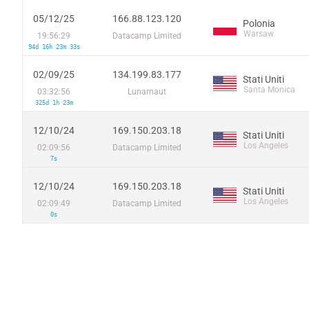
05/12/25
166.88.123.120
Polonia
Warsaw
19:56:29
Datacamp Limited
94d 16h 23m 33s
02/09/25
134.199.83.177
Stati Uniti
Santa Monica
03:32:56
Lunarnaut
325d 1h 23m
12/10/24
169.150.203.18
Stati Uniti
Los Angeles
02:09:56
Datacamp Limited
7s
12/10/24
169.150.203.18
Stati Uniti
Los Angeles
02:09:49
Datacamp Limited
0s