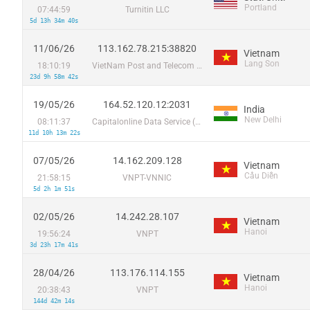
Portland
07:44:59
Turnitin LLC
5d 13h 34m 40s
11/06/26
113.162.78.215:38820
Vietnam
Lang Son
18:10:19
VietNam Post and Telecom Corporation
23d 9h 58m 42s
19/05/26
164.52.120.12:2031
India
New Delhi
08:11:37
Capitalonline Data Service (HK) Co
11d 10h 13m 22s
07/05/26
14.162.209.128
Vietnam
Cầu Diễn
21:58:15
VNPT-VNNIC
5d 2h 1m 51s
02/05/26
14.242.28.107
Vietnam
Hanoi
19:56:24
VNPT
3d 23h 17m 41s
28/04/26
113.176.114.155
Vietnam
Hanoi
20:38:43
VNPT
144d 42m 14s