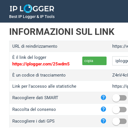
Best IP Logger & IP Tools
INFORMAZIONI SUL LINK
URL di reindirizzamento
https:/
È il link del logger
copia
https://iplogger.com/25wdm5
È un codice di tracciamento
Z4nV4c
Link per l'accesso alle statistiche
https:/
iplo
Raccogliere dati SMART
wl.g
ed.t
Raccolta del consenso
bc.a
Raccogliere i dati GPS