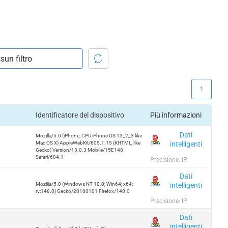
1
Identificatore del dispositivo
Più informazioni
Dati
Mozilla/5.0 (iPhone; CPU iPhone OS 13_2_3 like
intelligenti
Mac OS X) AppleWebKit/605.1.15 (KHTML, like
Gecko) Version/13.0.3 Mobile/15E148
Safari/604.1
Precisione: IP
Dati
intelligenti
Mozilla/5.0 (Windows NT 10.0; Win64; x64;
rv:148.0) Gecko/20100101 Firefox/148.0
Precisione: IP
Dati
intelligenti