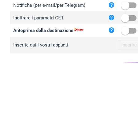
iplo
Notifiche (per e-mail/per Telegram)
mape
Inoltrare i parametri GET
iplo
2no.
Anteprima della destinazione
yip.
Inserite qui i vostri appunti
iplo
iplo
iplo