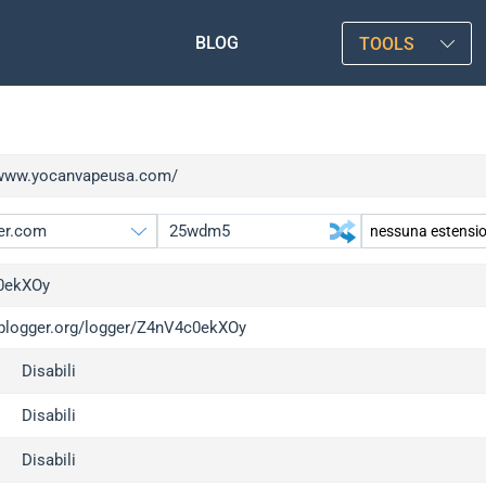
BLOG
TOOLS
/www.yocanvapeusa.com/
0ekXOy
/iplogger.org/logger/Z4nV4c0ekXOy
gger.org
Disabili
l
c
Disabili
x
Disabili