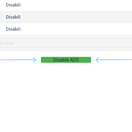
gger.com
Disabili
r.info
Disabili
gger.co
co
Disabili
su
gger.info
g.co
Disable ADS
gger.cn