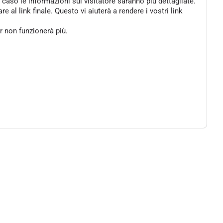
 caso le informazioni sul visitatore saranno più dettagliate.
al link finale. Questo vi aiuterà a rendere i vostri link
er non funzionerà più.