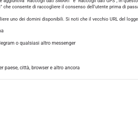
one aggiuntiva "Raccogli dati SMART" e "Raccogli dati GPS", in questo
che consente di raccogliere il consenso dell'utente prima di passare 
gliere uno dei domini disponibili. Si noti che il vecchio URL del logg
na
legram o qualsiasi altro messenger
per paese, città, browser e altro ancora