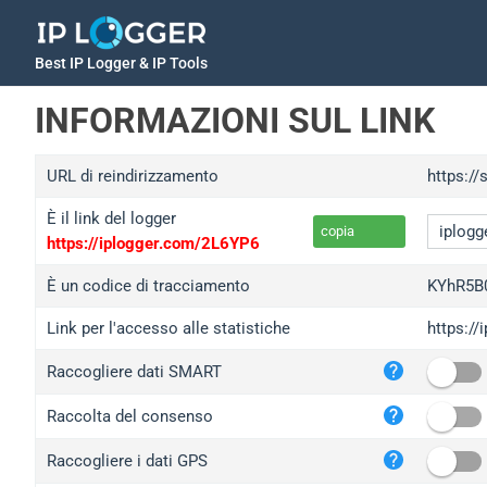
Best IP Logger & IP Tools
INFORMAZIONI SUL LINK
URL di reindirizzamento
https://
È il link del logger
copia
https://iplogger.com/2L6YP6
È un codice di tracciamento
KYhR5B
Link per l'accesso alle statistiche
https:/
iplo
Raccogliere dati SMART
wl.g
ed.t
Raccolta del consenso
bc.a
Raccogliere i dati GPS