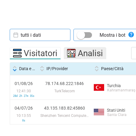
tutti i dati
Mostra i bot
Visitatori
Analisi
Data e ora
IP/Provider
Paese/Città
01/08/26
78.174.68.222:1846
Turchia
Kahramanmaraş
12:41:30
TurkTelecom
28d 2h 27m 35s
04/07/26
43.135.183.82:45860
Stati Uniti
Santa Clara
10:13:55
Shenzhen Tencent Computer Systems Company Limited
0s