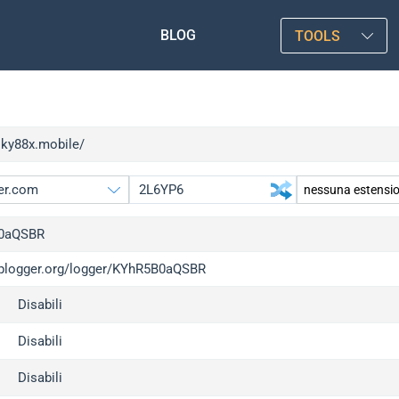
BLOG
TOOLS
sky88x.mobile/
0aQSBR
/iplogger.org/logger/KYhR5B0aQSBR
gger.org
Disabili
l
c
Disabili
x
Disabili