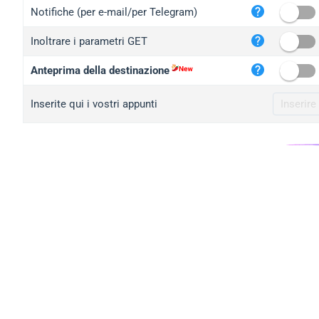
iplo
Notifiche (per e-mail/per Telegram)
mape
Inoltrare i parametri GET
iplo
2no.
Anteprima della destinazione
yip.
Inserite qui i vostri appunti
iplo
iplo
iplo