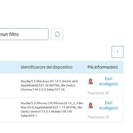
1
Identificatore del dispositivo
Più informazioni
Dati
Mozilla/5.0 (Windows NT 10.0; Win64; x64)
intelligenti
AppleWebKit/537.36 (KHTML, like Gecko)
Chrome/144.0.0.0 Safari/537.36
Precisione: IP
Dati
Mozilla/5.0 (iPhone; CPU iPhone OS 13_2_3 like
intelligenti
Mac OS X) AppleWebKit/605.1.15 (KHTML, like
Gecko) Version/13.0.3 Mobile/15E148
Safari/604.1
Precisione: IP