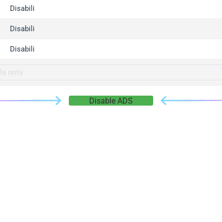
gger.com
Disabili
r.info
Disabili
gger.co
co
Disabili
su
gger.info
g.co
Disable ADS
gger.cn