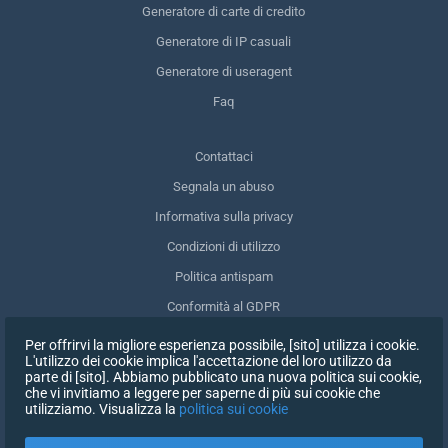
Generatore di carte di credito
Generatore di IP casuali
Generatore di useragent
Faq
Contattaci
Segnala un abuso
Informativa sulla privacy
Condizioni di utilizzo
Politica antispam
Conformità al GDPR
Cancellare i miei dati
Per offrirvi la migliore esperienza possibile, [sito] utilizza i cookie.
L'utilizzo dei cookie implica l'accettazione del loro utilizzo da
Ritirare il consenso
parte di [sito]. Abbiamo pubblicato una nuova politica sui cookie,
che vi invitiamo a leggere per saperne di più sui cookie che
utilizziamo. Visualizza la
politica sui cookie
ISCRIVITI