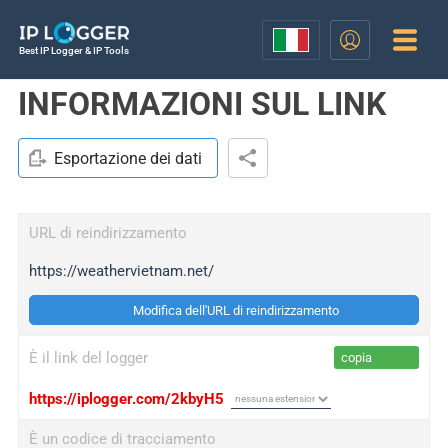
Best IP Logger & IP Tools
INFORMAZIONI SUL LINK
Esportazione dei dati
URL di reindirizzamento
https://weathervietnam.net/
Modifica dell'URL di reindirizzamento
È il link del logger
copia
https://iplogger.com/2kbyH5
È un codice di tracciamento