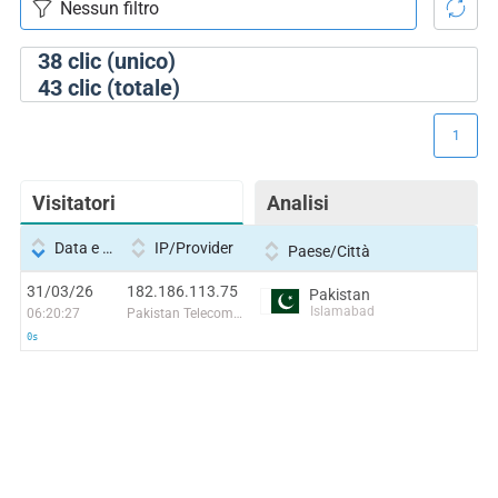
38
clic (unico)
43
clic (totale)
1
Visitatori
Analisi
Data e ora
IP/Provider
Paese/Città
31/03/26
182.186.113.75
Pakistan
Islamabad
06:20:27
Pakistan Telecommuication company limited
0s