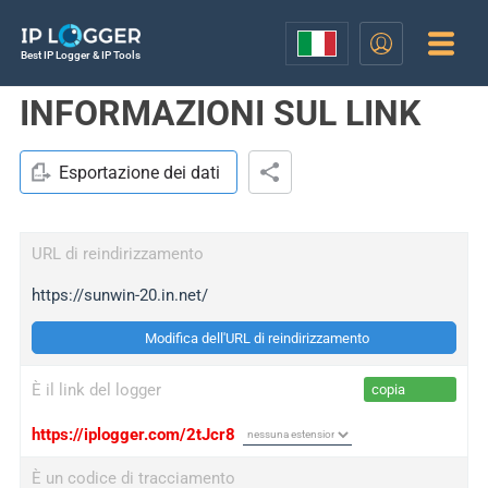
Best IP Logger & IP Tools
INFORMAZIONI SUL LINK
Esportazione dei dati
URL di reindirizzamento
https://sunwin-20.in.net/
Modifica dell'URL di reindirizzamento
È il link del logger
copia
https://iplogger.com/2tJcr8
È un codice di tracciamento