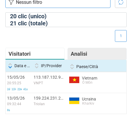
20
clic (unico)
21
clic (totale)
1
Visitatori
Analisi
Data e ora
IP/Provider
Paese/Città
15/05/26
113.187.132.98:59709
Vietnam
Ô Môn
20:55:25
VNPT
2d 11h 22m 41s
13/05/26
159.224.231.223:59528
Ucraina
Kharkiv
09:32:44
Triolan
0s