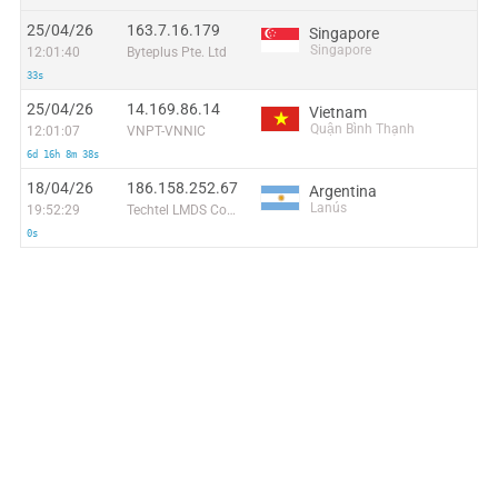
25/04/26
163.7.16.179
Singapore
Singapore
12:01:40
Byteplus Pte. Ltd
33s
25/04/26
14.169.86.14
Vietnam
Quận Bình Thạnh
12:01:07
VNPT-VNNIC
6d 16h 8m 38s
18/04/26
186.158.252.67
Argentina
Lanús
19:52:29
Techtel LMDS Comunicaciones Interactivas S.A.
0s