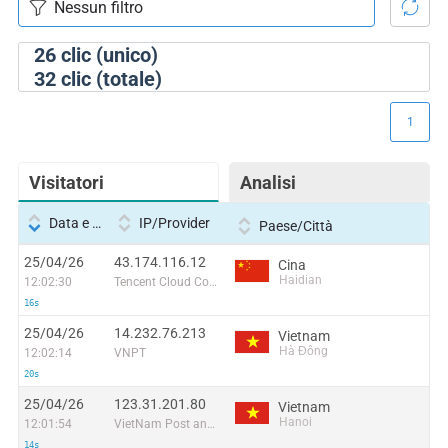
26
clic (unico)
32
clic (totale)
1
Visitatori
Analisi
Data e ora
IP/Provider
Paese/Città
25/04/26
43.174.116.12
Cina
Haidian
12:02:30
Tencent Cloud Computing (Beijing) Co
16s
25/04/26
14.232.76.213
Vietnam
Hà Đông
12:02:14
VNPT
20s
25/04/26
123.31.201.80
Vietnam
Hanoi
12:01:54
VietNam Post and Telecom Corporation
14s