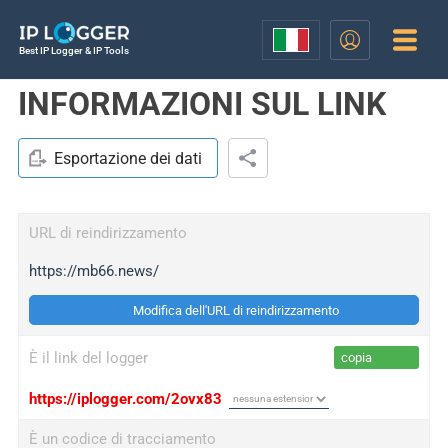
Best IP Logger & IP Tools
INFORMAZIONI SUL LINK
Esportazione dei dati
URL di reindirizzamento
https://mb66.news/
Modifica dell'URL di reindirizzamento
È il link del logger
copia
https://iplogger.com/2ovx83
È un codice di tracciamento