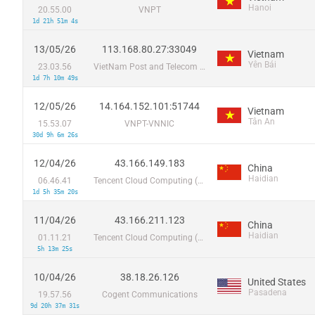
Hanoi
20.55.00
VNPT
1d 21h 51m 4s
13/05/26
113.168.80.27:33049
Vietnam
Yên Bái
23.03.56
VietNam Post and Telecom Corporation
1d 7h 10m 49s
12/05/26
14.164.152.101:51744
Vietnam
Tân An
15.53.07
VNPT-VNNIC
30d 9h 6m 26s
12/04/26
43.166.149.183
China
Haidian
06.46.41
Tencent Cloud Computing (Beijing) Co
1d 5h 35m 20s
11/04/26
43.166.211.123
China
Haidian
01.11.21
Tencent Cloud Computing (Beijing) Co
5h 13m 25s
10/04/26
38.18.26.126
United States
Pasadena
19.57.56
Cogent Communications
9d 20h 37m 31s