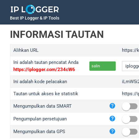
Best IP Logger & IP Tools
INFORMASI TAUTAN
Alihkan URL
https://
Ini adalah tautan pencatat Anda
salin
https://iplogger.com/234cW6
Ini adalah kode pelacakan
iLmW5i
Tautan untuk akses ke statistik
https:/
iplo
Mengumpulkan data SMART
wl.g
ed.t
Pengumpulan persetujuan
bc.a
Mengumpulkan data GPS