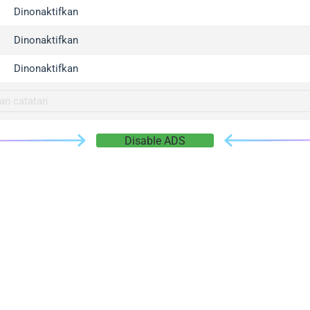
gger.com
Dinonaktifkan
r.info
Dinonaktifkan
gger.co
co
Dinonaktifkan
su
gger.info
g.co
Disable ADS
gger.cn