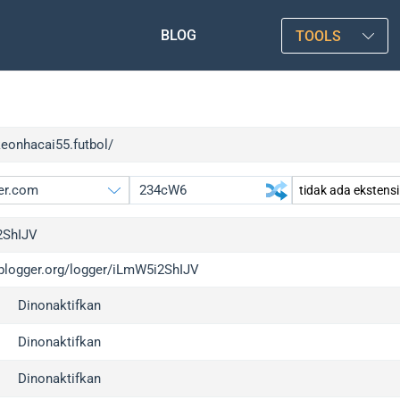
BLOG
TOOLS
keonhacai55.futbol/
2ShIJV
/iplogger.org/logger/iLmW5i2ShIJV
gger.org
u
Dinonaktifkan
l
u
c
u
Dinonaktifkan
x
u
Dinonaktifkan