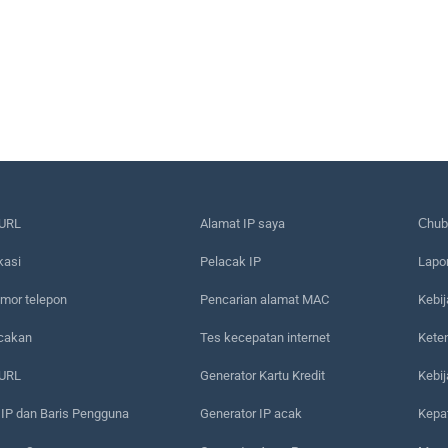
URL
Alamat IP saya
Сhub
kasi
Pelacak IP
Lapo
mor telepon
Pencarian alamat MAC
Kebij
acakan
Tes kecepatan internet
Kete
 URL
Generator Kartu Kredit
Kebi
 IP dan Baris Pengguna
Generator IP acak
Kepa