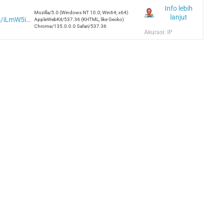
Info lebih
Mozilla/5.0 (Windows NT 10.0; Win64; x64)
lanjut
https://iplogger.org/pl/logger/analytics/iLmW5i2ShIJV/
AppleWebKit/537.36 (KHTML, like Gecko)
Chrome/135.0.0.0 Safari/537.36
Akurasi: IP