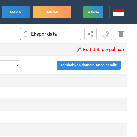
MASUK
DAFTAR
HARGA
Ekspor data
Edit URL pengalihan
Tambahkan domain Anda sendiri
pgrade
pgrade
pgrade
pgrade