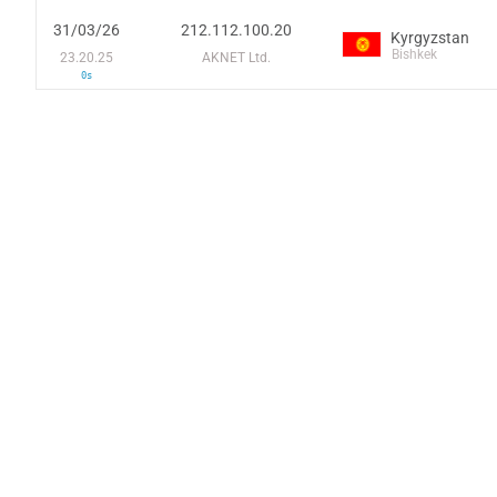
31/03/26
212.112.100.20
Kyrgyzstan
Bishkek
23.20.25
AKNET Ltd.
0s