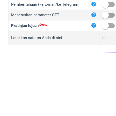
iplo
Pemberitahuan (ke E-mail/ke Telegram)
mape
Meneruskan parameter GET
iplo
2no.
Pratinjau tujuan
yip.
Letakkan catatan Anda di sini
iplo
iplo
iplo