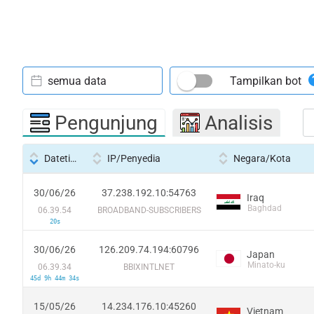
semua data
Tampilkan bot
Pengunjung
Analisis
Datetime
IP/Penyedia
Negara/Kota
30/06/26
37.238.192.10:54763
Iraq
Baghdad
06.39.54
BROADBAND-SUBSCRIBERS
20s
30/06/26
126.209.74.194:60796
Japan
Minato-ku
06.39.34
BBIXINTLNET
45d 9h 44m 34s
15/05/26
14.234.176.10:45260
Vietnam