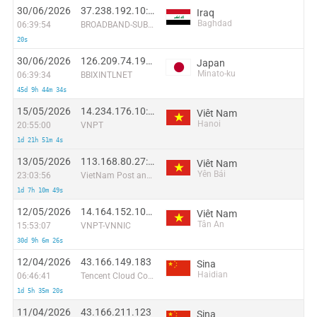
30/06/2026
37.238.192.10:54763
Iraq
Baghdad
06:39:54
BROADBAND-SUBSCRIBERS
20s
30/06/2026
126.209.74.194:60796
Japan
Minato-ku
06:39:34
BBIXINTLNET
45d 9h 44m 34s
15/05/2026
14.234.176.10:45260
Viêt Nam
Hanoi
20:55:00
VNPT
1d 21h 51m 4s
13/05/2026
113.168.80.27:33049
Viêt Nam
Yên Bái
23:03:56
VietNam Post and Telecom Corporation
1d 7h 10m 49s
12/05/2026
14.164.152.101:51744
Viêt Nam
Tân An
15:53:07
VNPT-VNNIC
30d 9h 6m 26s
12/04/2026
43.166.149.183
Sina
Haidian
06:46:41
Tencent Cloud Computing (Beijing) Co
1d 5h 35m 20s
11/04/2026
43.166.211.123
Sina