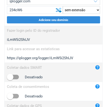
Adicione seu domínio
iplogger.org
upgrade
Fazer login pelo ID do registrador
wl.gl
upgrade
iLmW5i2ShIJV
ed.tc
upgrade
bc.ax
upgrade
Link para acessar as estatísticas
https://iplogger.org/logger/iLmW5i2ShIJV
iplogger.com
maper.info
Coletar dados SMART
iplogger.co
Desativado
2no.co
Coleta de consentimentos
yip.su
iplogger.info
Desativado
iplog.co
Coletar dados de GPS