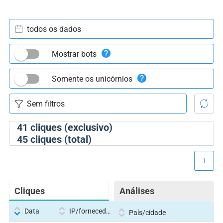
todos os dados
Mostrar bots
Somente os unicórnios
41
cliques (exclusivo)
45
cliques (total)
1
Cliques
Análises
Data
IP/fornecedor
País/cidade