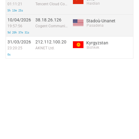
Haidian
01:11:21
Tencent Cloud Computing (Beijing) Co
5h 13m 25s
10/04/2026
38.18.26.126
Stadoù-Unanet
Pasadena
19:57:56
Cogent Communications
9d 20h 37m 31s
31/03/2026
212.112.100.20
Kyrgyzstan
Bishkek
23:20:25
AKNET Ltd.
0s