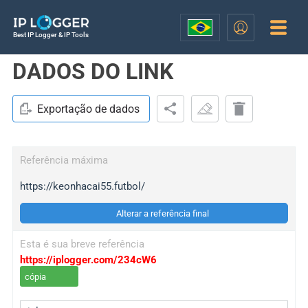
Best IP Logger & IP Tools
DADOS DO LINK
Exportação de dados
Referência máxima
https://keonhacai55.futbol/
Alterar a referência final
Esta é sua breve referência
https://iplogger.com/234cW6
cópia