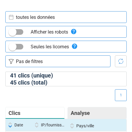
toutes les données
Afficher les robots
Seules les licornes
41
clics (unique)
45
clics (total)
1
Clics
Analyse
Date
IP/fournisseur
Pays/ville