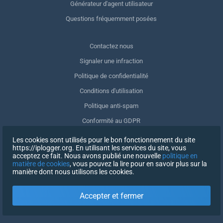
Générateur d'agent utilisateur
Questions fréquemment posées
Contactez nous
Signaler une infraction
Politique de confidentialité
Conditions d'utilisation
Politique anti-spam
Conformité au GDPR
Supprimer mes données
Les cookies sont utilisés pour le bon fonctionnement du site
https://iplogger.org. En utilisant les services du site, vous
Retrait du consentement
acceptez ce fait. Nous avons publié une nouvelle
politique en
matière de cookies
, vous pouvez la lire pour en savoir plus sur la
manière dont nous utilisons les cookies.
INSCRIPTION
Accepter et fermer
X
SE CONNECTER