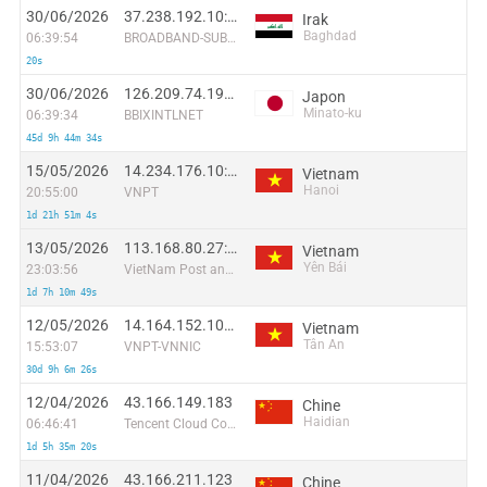
30/06/2026
37.238.192.10:54763
Irak
Baghdad
06:39:54
BROADBAND-SUBSCRIBERS
20s
30/06/2026
126.209.74.194:60796
Japon
Minato-ku
06:39:34
BBIXINTLNET
45d 9h 44m 34s
15/05/2026
14.234.176.10:45260
Vietnam
Hanoi
20:55:00
VNPT
1d 21h 51m 4s
13/05/2026
113.168.80.27:33049
Vietnam
Yên Bái
23:03:56
VietNam Post and Telecom Corporation
1d 7h 10m 49s
12/05/2026
14.164.152.101:51744
Vietnam
Tân An
15:53:07
VNPT-VNNIC
30d 9h 6m 26s
12/04/2026
43.166.149.183
Chine
Haidian
06:46:41
Tencent Cloud Computing (Beijing) Co
1d 5h 35m 20s
11/04/2026
43.166.211.123
Chine