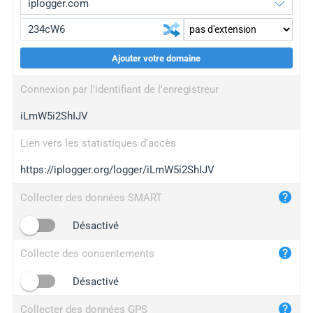
Ajouter votre domaine
iplogger.org
upgrade
Connexion par l'identifiant de l'enregistreur
wl.gl
upgrade
iLmW5i2ShIJV
ed.tc
upgrade
bc.ax
upgrade
Lien vers les statistiques d'accès
https://iplogger.org/logger/iLmW5i2ShIJV
iplogger.com
maper.info
Collecter des données SMART
iplogger.co
Désactivé
2no.co
Collecte des consentements
yip.su
iplogger.info
Désactivé
iplog.co
Collecter des données GPS