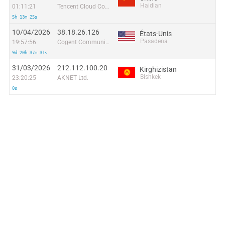
Haidian
01:11:21
Tencent Cloud Computing (Beijing) Co
5h 13m 25s
10/04/2026
38.18.26.126
États-Unis
Pasadena
19:57:56
Cogent Communications
9d 20h 37m 31s
31/03/2026
212.112.100.20
Kirghizistan
Bishkek
23:20:25
AKNET Ltd.
0s