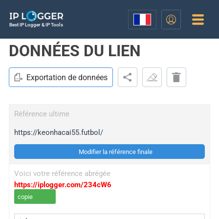
Best IP Logger & IP Tools
DONNÉES DU LIEN
Exportation de données
Référence ultime
https://keonhacai55.futbol/
Modifier la référence finale
Voici votre référence abrégée
https://iplogger.com/234cW6
copie