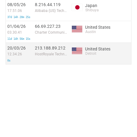
08/05/26
8.216.44.119
Japan
Shibuya
17.51.06
Alibaba (US) Technology Co., Ltd.
37d 14h 20m 25s
01/04/26
66.69.227.23
United States
Austin
03.30.41
Charter Communications Inc
11d 14h 56m 15s
20/03/26
213.188.89.212
United States
Detroit
12.34.26
HostRoyale Technologies Pvt Ltd
0s