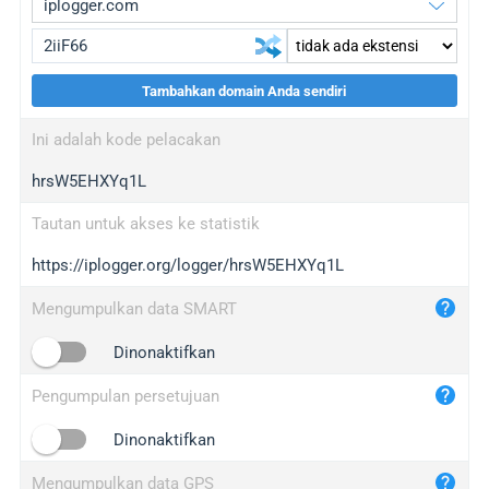
Tambahkan domain Anda sendiri
iplogger.org
upgrade
Ini adalah kode pelacakan
wl.gl
upgrade
hrsW5EHXYq1L
ed.tc
upgrade
bc.ax
upgrade
Tautan untuk akses ke statistik
https://iplogger.org/logger/hrsW5EHXYq1L
iplogger.com
maper.info
Mengumpulkan data SMART
iplogger.co
Dinonaktifkan
2no.co
Pengumpulan persetujuan
yip.su
iplogger.info
Dinonaktifkan
iplog.co
Mengumpulkan data GPS