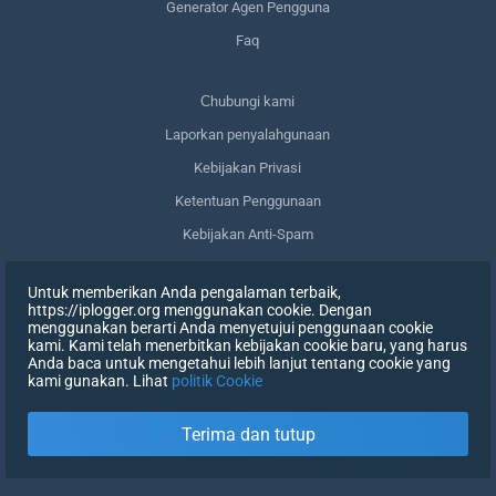
Generator Agen Pengguna
Faq
Сhubungi kami
Laporkan penyalahgunaan
Kebijakan Privasi
Ketentuan Penggunaan
Kebijakan Anti-Spam
Kepatuhan terhadap GDPR
Untuk memberikan Anda pengalaman terbaik,
Menghapus data saya
https://iplogger.org menggunakan cookie. Dengan
menggunakan berarti Anda menyetujui penggunaan cookie
Mencabut persetujuan
kami. Kami telah menerbitkan kebijakan cookie baru, yang harus
Anda baca untuk mengetahui lebih lanjut tentang cookie yang
kami gunakan. Lihat
politik Cookie
DAFTAR
Terima dan tutup
X
MASUK