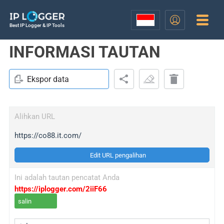
Best IP Logger & IP Tools
INFORMASI TAUTAN
Ekspor data
Alihkan URL
https://co88.it.com/
Edit URL pengalihan
Ini adalah tautan pencatat Anda
https://iplogger.com/2iiF66
salin