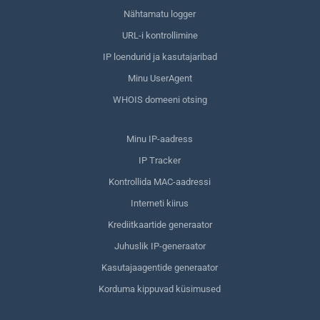
Nähtamatu logger
URL-i kontrollimine
IP loendurid ja kasutajaribad
Minu UserAgent
WHOIS domeeni otsing
Minu IP-aadress
IP Tracker
Kontrollida MAC-aadressi
Interneti kiirus
Krediitkaartide generaator
Juhuslik IP-generaator
Kasutajaagentide generaator
Korduma kippuvad küsimused