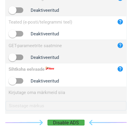
iplogger.cn
Deaktiveeritud
Teated (e-posti/telegrammi teel)
Deaktiveeritud
GET-parameetrite saatmine
Deaktiveeritud
Sihtkoha eelvaade
Deaktiveeritud
Kirjutage oma märkmeid siia
Disable ADS