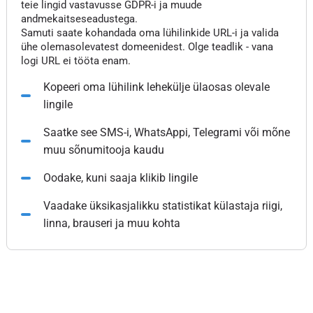
teie lingid vastavusse GDPR-i ja muude
andmekaitseseadustega.
Samuti saate kohandada oma lühilinkide URL-i ja valida
ühe olemasolevatest domeenidest. Olge teadlik - vana
logi URL ei tööta enam.
Kopeeri oma lühilink lehekülje ülaosas olevale
lingile
Saatke see SMS-i, WhatsAppi, Telegrami või mõne
muu sõnumitooja kaudu
Oodake, kuni saaja klikib lingile
Vaadake üksikasjalikku statistikat külastaja riigi,
linna, brauseri ja muu kohta