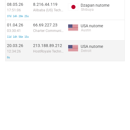
08.05.26
8.216.44.119
Dzapan nutome
Shibuya
17:51:06
Alibaba (US) Technology Co., Ltd.
37d 14h 20m 25s
01.04.26
66.69.227.23
USA nutome
Austin
03:30:41
Charter Communications Inc
11d 14h 56m 15s
20.03.26
213.188.89.212
USA nutome
Detroit
12:34:26
HostRoyale Technologies Pvt Ltd
0s