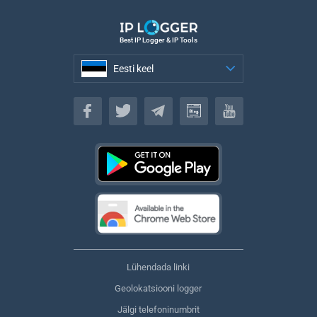
Best IP Logger & IP Tools
Eesti keel
Eesti keel
Lühendada linki
Geolokatsiooni logger
Jälgi telefoninumbrit