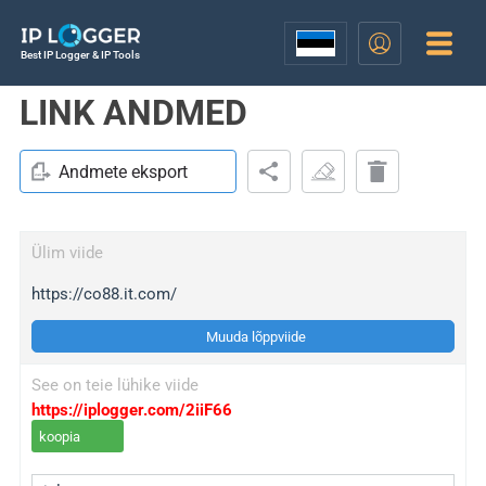
Best IP Logger & IP Tools
LINK ANDMED
Andmete eksport
Ülim viide
https://co88.it.com/
Muuda lõppviide
See on teie lühike viide
https://iplogger.com/2iiF66
koopia