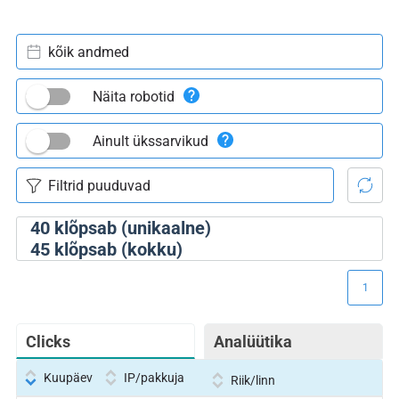
kõik andmed
Näita robotid
Ainult ükssarvikud
40
klõpsab (unikaalne)
45
klõpsab (kokku)
1
Clicks
Analüütika
Kuupäev
IP/pakkuja
Riik/linn