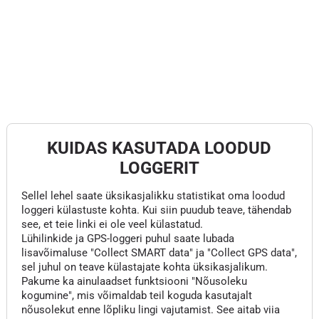
KUIDAS KASUTADA LOODUD
LOGGERIT
Sellel lehel saate üksikasjalikku statistikat oma loodud
loggeri külastuste kohta. Kui siin puudub teave, tähendab
see, et teie linki ei ole veel külastatud.
Lühilinkide ja GPS-loggeri puhul saate lubada
lisavõimaluse "Collect SMART data" ja "Collect GPS data",
sel juhul on teave külastajate kohta üksikasjalikum.
Pakume ka ainulaadset funktsiooni "Nõusoleku
kogumine", mis võimaldab teil koguda kasutajalt
nõusolekut enne lõpliku lingi vajutamist. See aitab viia