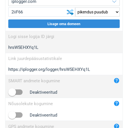
Lisage oma domeen
iplogger.org
upgrade
Logi sisse logija ID järgi
wl.gl
upgrade
hrsW5EHXYq1L
ed.tc
upgrade
bc.ax
upgrade
Link juurdepääsustatistikale
https://iplogger.org/logger/hrsW5EHXYq1L
iplogger.com
maper.info
SMART andmete kogumine
iplogger.co
Deaktiveeritud
2no.co
Nõusolekute kogumine
yip.su
iplogger.info
Deaktiveeritud
iplog.co
GPS andmete kogumine