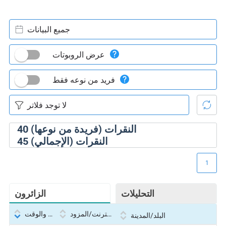
جميع البيانات
عرض الروبوتات
فريد من نوعه فقط
النقرات (فريدة من نوعها)
40
النقرات (الإجمالي)
45
1
التحليلات
الزائرون
بروتوكول الإنترنت/المزود
التاريخ والوقت
البلد/المدينة