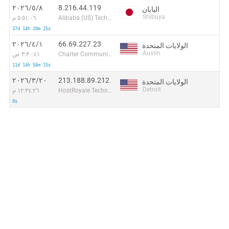
8.216.44.119
٨‏/٥‏/٢٠٢٦
اليابان
Shibuya
Alibaba (US) Technology Co., Ltd.
٥:٥١:٠٦ م
37d 14h 20m 25s
66.69.227.23
١‏/٤‏/٢٠٢٦
الولايات المتحدة
Austin
Charter Communications Inc
٣:٣٠:٤١ ص
11d 14h 56m 15s
213.188.89.212
٢٠‏/٣‏/٢٠٢٦
الولايات المتحدة
Detroit
HostRoyale Technologies Pvt Ltd
١٢:٣٤:٢٦ م
0s