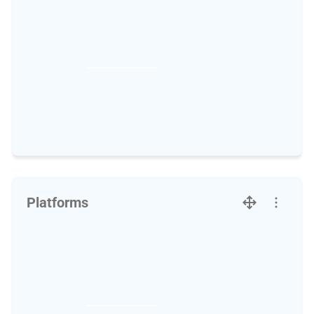
Platforms