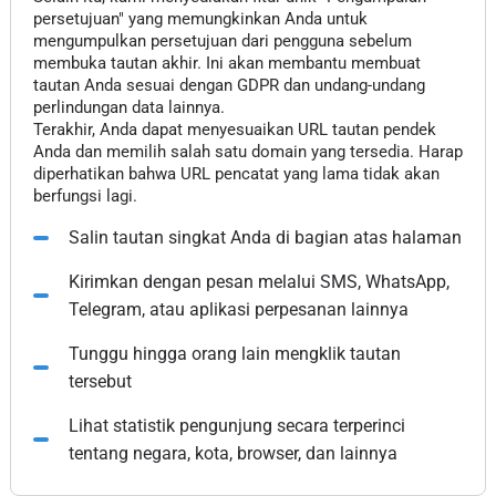
persetujuan" yang memungkinkan Anda untuk
mengumpulkan persetujuan dari pengguna sebelum
membuka tautan akhir. Ini akan membantu membuat
tautan Anda sesuai dengan GDPR dan undang-undang
perlindungan data lainnya.
Terakhir, Anda dapat menyesuaikan URL tautan pendek
Anda dan memilih salah satu domain yang tersedia. Harap
diperhatikan bahwa URL pencatat yang lama tidak akan
berfungsi lagi.
Salin tautan singkat Anda di bagian atas halaman
Kirimkan dengan pesan melalui SMS, WhatsApp,
Telegram, atau aplikasi perpesanan lainnya
Tunggu hingga orang lain mengklik tautan
tersebut
Lihat statistik pengunjung secara terperinci
tentang negara, kota, browser, dan lainnya