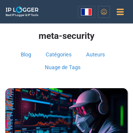
Best IP Logger & IP Tools
meta-security
Blog
Catégories
Auteurs
Nuage de Tags