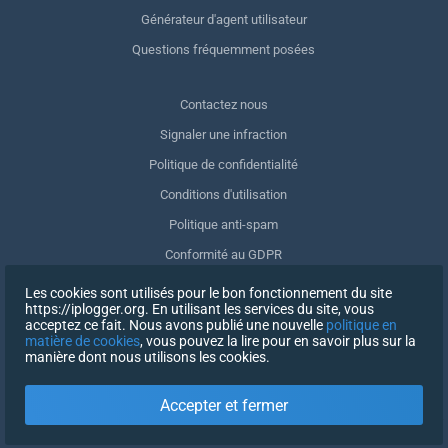
Générateur d'agent utilisateur
Questions fréquemment posées
Contactez nous
Signaler une infraction
Politique de confidentialité
Conditions d'utilisation
Politique anti-spam
Conformité au GDPR
Supprimer mes données
Les cookies sont utilisés pour le bon fonctionnement du site
https://iplogger.org. En utilisant les services du site, vous
Retrait du consentement
acceptez ce fait. Nous avons publié une nouvelle
politique en
matière de cookies
, vous pouvez la lire pour en savoir plus sur la
manière dont nous utilisons les cookies.
INSCRIPTION
Accepter et fermer
X
SE CONNECTER