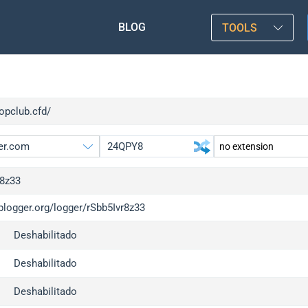
BLOG
TOOLS
topclub.cfd/
r8z33
iplogger.org/logger/rSbb5Ivr8z33
gger.org
upgrade
Deshabilitado
l
upgrade
c
upgrade
Deshabilitado
x
upgrade
Deshabilitado