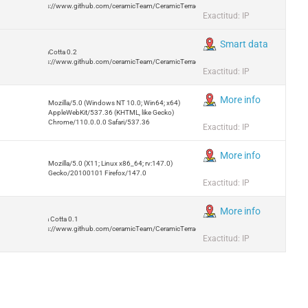
https://www.github.com/ceramicTeam/CeramicTerracotta
Exactitud: IP
Smart data
TerraCotta 0.2
https://www.github.com/ceramicTeam/CeramicTerracotta
Exactitud: IP
More info
Mozilla/5.0 (Windows NT 10.0; Win64; x64)
AppleWebKit/537.36 (KHTML, like Gecko)
Chrome/110.0.0.0 Safari/537.36
Exactitud: IP
More info
Mozilla/5.0 (X11; Linux x86_64; rv:147.0)
Gecko/20100101 Firefox/147.0
Exactitud: IP
More info
Terra Cotta 0.1
https://www.github.com/ceramicTeam/CeramicTerracotta
Exactitud: IP