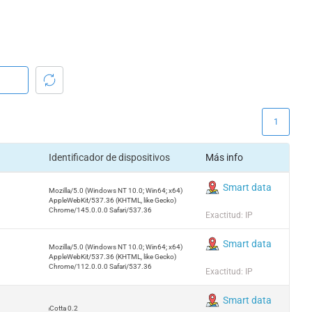
1
Identificador de dispositivos
Más info
Smart data
Mozilla/5.0 (Windows NT 10.0; Win64; x64)
AppleWebKit/537.36 (KHTML, like Gecko)
Chrome/145.0.0.0 Safari/537.36
Exactitud: IP
Smart data
Mozilla/5.0 (Windows NT 10.0; Win64; x64)
AppleWebKit/537.36 (KHTML, like Gecko)
Chrome/112.0.0.0 Safari/537.36
Exactitud: IP
Smart data
TerraCotta 0.2