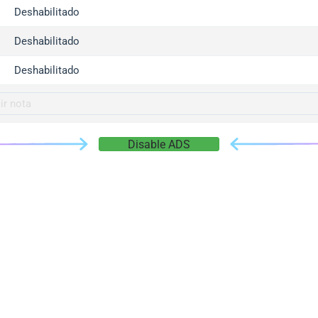
gger.com
Deshabilitado
r.info
Deshabilitado
gger.co
co
Deshabilitado
su
gger.info
g.co
Disable ADS
gger.cn