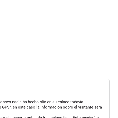
tonces nadie ha hecho clic en su enlace todavía.
 GPS", en este caso la información sobre el visitante será
 del usuario antes de ir al enlace final. Esto ayudará a