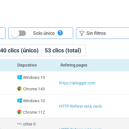
Solo único
40
clics (único)
53
clics (total)
Dispositivo
Refering pages
Windows 10
https://iplogger.com
Chrome 145
Windows 10
HTTP-Referer está vacío
Chrome 112
other 0
s