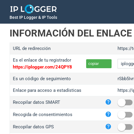
Best IP Logger & IP Tools
INFORMACIÓN DEL ENLACE
URL de redirección
https://
Es el enlace de tu registrador
copiar
https://iplogger.com/24QPY8
Es un código de seguimiento
rSbb5Iv
Enlace para acceso a estadísticas
https://
iplo
Recopilar datos SMART
wl.g
ed.t
Recogida de consentimientos
bc.a
Recopilar datos GPS