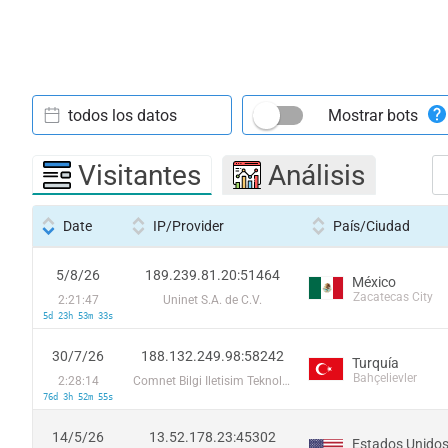
todos los datos
Mostrar bots
Visitantes
Análisis
Date
IP/Provider
País/Ciudad
5/8/26
189.239.81.20:51464
México
Zacatecas City
2:21:47
Uninet S.A. de C.V.
5d 23h 53m 33s
30/7/26
188.132.249.98:58242
Turquía
Bahçelievler
2:28:14
Comnet Bilgi Iletisim Teknolojileri Ticaret A.S.
76d 3h 52m 55s
14/5/26
13.52.178.23:45302
Estados Unido