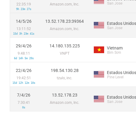
San Jose
22:35:19
Amazon.com, Inc.
9h 23m 27s
14/5/26
13.52.178.23:39364
Estados Unido
San Jose
13:11:52
Amazon.com, Inc.
15d 3h 23m 41s
29/4/26
14.180.135.225
Vietnam
Bỉm Sơn
9:48:11
VNPT
6d 14h 5m 20s
22/4/26
198.54.130.28
Estados Unido
Pine Level
19:42:51
tzulo, inc.
15d 12h 12m 10s
7/4/26
13.52.178.23
Estados Unido
San Jose
7:30:41
Amazon.com, Inc.
0s