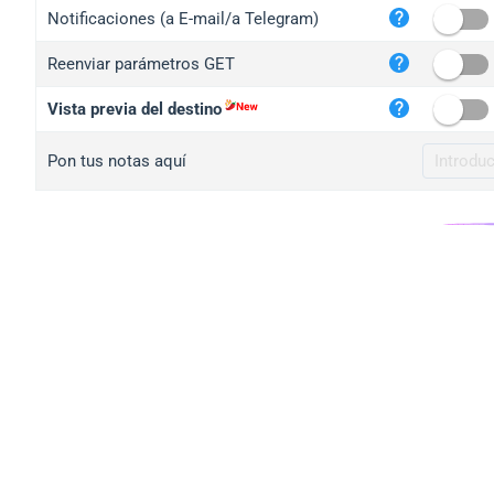
iplo
Notificaciones (a E-mail/a Telegram)
mape
Reenviar parámetros GET
iplo
2no.
Vista previa del destino
yip.
Pon tus notas aquí
iplo
iplo
iplo