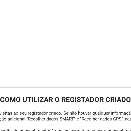
COMO UTILIZAR O REGISTADOR CRIADO
visitas ao seu registador criado. Se não houver qualquer informação
opção adicional "Recolher dados SMART" e "Recolher dados GPS", ne
colha de consentimentos", que lhe permite recolher o consentimento