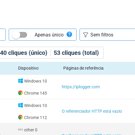
Apenas único
40
cliques (único)
53
cliques (total)
Dispositivo
Páginas de referência
Windows 10
https://iplogger.com
Chrome 145
Windows 10
O referenciador HTTP está vazio
Chrome 112
other 0
s