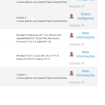
https://www.github.com/ceramicTeam/CeramicTerracotta
Exatidão: IP
Dados
inteligentes
TerraCotta 0.2
https://www.github.com/ceramicTeam/CeramicTerracotta
Exatidão: IP
Mais
Mozilla/5.0 (Windows NT 10.0; Win64; x64)
informações
AppleWebKit/537.36 (KHTML, like Gecko)
Chrome/110.0.0.0 Safari/537.36
Exatidão: IP
Mais
informações
Mozilla/5.0 (X11; Linux x86_64; rv:147.0)
Gecko/20100101 Firefox/147.0
Exatidão: IP
Mais
informações
Terra Cotta 0.1
https://www.github.com/ceramicTeam/CeramicTerracotta
Exatidão: IP