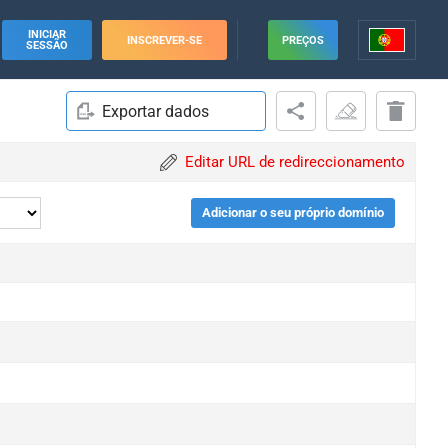
INICIAR
INSCREVER-SE
PREÇOS
SESSÃO
Exportar dados
Editar URL de redireccionamento
Adicionar o seu próprio domínio
e
e
e
e