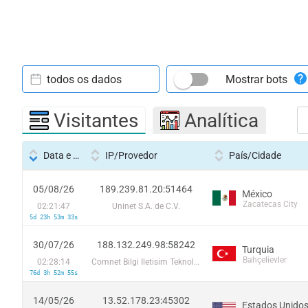
todos os dados
Mostrar bots
Visitantes
Analítica
Data e hora
IP/Provedor
País/Cidade
05/08/26
189.239.81.20:51464
México
Zacatecas City
02:21:47
Uninet S.A. de C.V.
5d 23h 53m 33s
30/07/26
188.132.249.98:58242
Turquia
Bahçelievler
02:28:14
Comnet Bilgi Iletisim Teknolojileri Ticaret A.S.
76d 3h 52m 55s
14/05/26
13.52.178.23:45302
Estados Unido