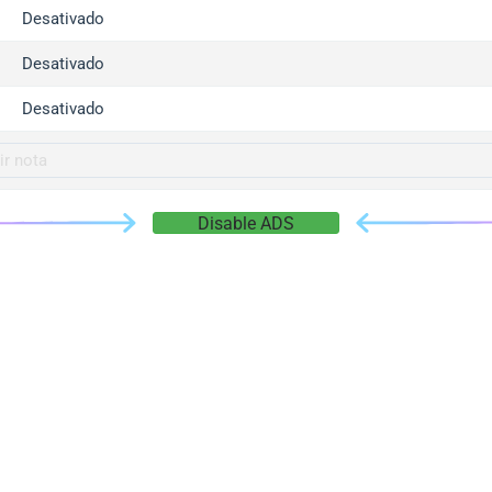
gger.com
Desativado
r.info
Desativado
gger.co
co
Desativado
su
gger.info
g.co
Disable ADS
gger.cn