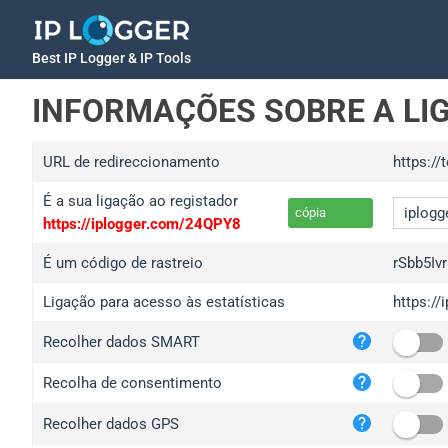
Best IP Logger & IP Tools
INFORMAÇÕES SOBRE A LI
URL de redireccionamento
https://
É a sua ligação ao registador
cópia
https://iplogger.com/24QPY8
É um código de rastreio
rSbb5Iv
Ligação para acesso às estatísticas
https://
iplo
Recolher dados SMART
wl.g
ed.t
Recolha de consentimento
bc.a
Recolher dados GPS