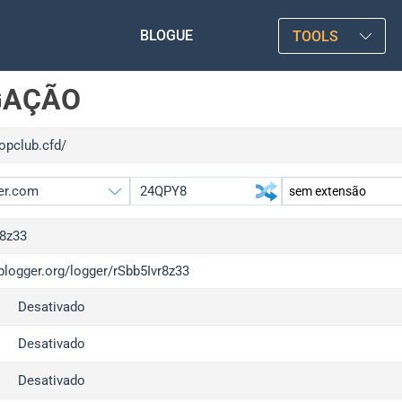
BLOGUE
TOOLS
GAÇÃO
topclub.cfd/
r8z33
iplogger.org/logger/rSbb5Ivr8z33
gger.org
upgrad
Desativado
l
upgrad
c
upgrad
Desativado
x
upgrad
Desativado