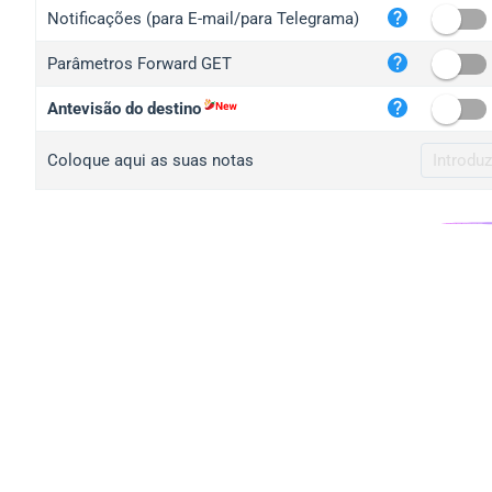
iplo
Notificações (para E-mail/para Telegrama)
mape
Parâmetros Forward GET
iplo
2no.
Antevisão do destino
yip.
Coloque aqui as suas notas
iplo
iplo
iplo