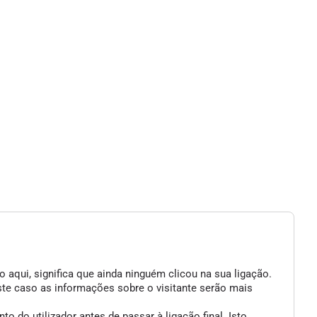
 aqui, significa que ainda ninguém clicou na sua ligação.
ste caso as informações sobre o visitante serão mais
 do utilizador antes de passar à ligação final. Isto