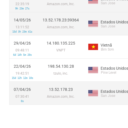
San Jose
22:35:19
Amazon.com, Inc.
9h 23m 27s
14/05/26
13.52.178.23:39364
Estados Unido
San Jose
13:11:52
Amazon.com, Inc.
15d 3h 23m 41s
29/04/26
14.180.135.225
Vietnã
Bỉm Sơn
09:48:11
VNPT
6d 14h 5m 20s
22/04/26
198.54.130.28
Estados Unido
Pine Level
19:42:51
tzulo, inc.
15d 12h 12m 10s
07/04/26
13.52.178.23
Estados Unido
San Jose
07:30:41
Amazon.com, Inc.
0s