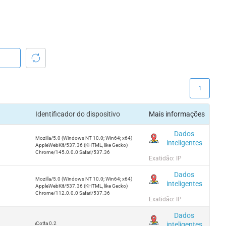
1
Identificador do dispositivo
Mais informações
Dados
Mozilla/5.0 (Windows NT 10.0; Win64; x64)
inteligentes
AppleWebKit/537.36 (KHTML, like Gecko)
Chrome/145.0.0.0 Safari/537.36
Exatidão: IP
Dados
Mozilla/5.0 (Windows NT 10.0; Win64; x64)
inteligentes
AppleWebKit/537.36 (KHTML, like Gecko)
Chrome/112.0.0.0 Safari/537.36
Exatidão: IP
Dados
inteligentes
TerraCotta 0.2