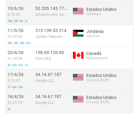
10/6/26
52.205.145.77:36051
Estados Unidos
Ashburn
8:16:53
Amazon.com, Inc.
29d 19h 6m 7s
11/5/26
213.139.53.214
Jordania
Amman
13:10:46
Jordan Telecommunications PSC
20d 15h 59m 52s
20/4/26
158.69.120.60
Canadá
Beauharnois
21:10:54
OVH SAS
3d 15h 57m 7s
17/4/26
34.16.67.187
Estados Unidos
Council Bluffs
5:13:47
Google LLC
7h 42m 28s
16/4/26
34.16.67.187
Estados Unidos
Council Bluffs
21:31:19
Google LLC
0s