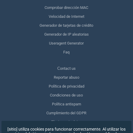
Comprobar dirección MAC
Velocidad de Internet
Generador de tarjetas de crédito
Generador de IP aleatorias
Useragent Generator
Faq
Сontact us
Reportar abuso
Política de privacidad
Condiciones de uso
Política antispam
Cumplimiento del GDPR
Eliminar mis datos
[sitio] utiliza cookies para funcionar correctamente. Al utilizar los
Retirar el consentimiento