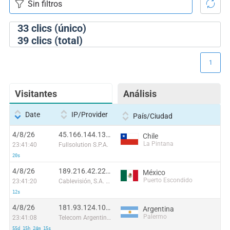
33
clics (único)
39
clics (total)
1
Visitantes
Análisis
Date
IP/Provider
País/Ciudad
4/8/26
45.166.144.138:51666
Chile
La Pintana
23:41:40
Fullsolution S.P.A.
20s
4/8/26
189.216.42.228:55669
México
Puerto Escondido
23:41:20
Cablevisión, S.A. de C.V.
12s
4/8/26
181.93.124.101:40922
Argentina
Palermo
23:41:08
Telecom Argentina S.A.
55d 15h 24m 15s