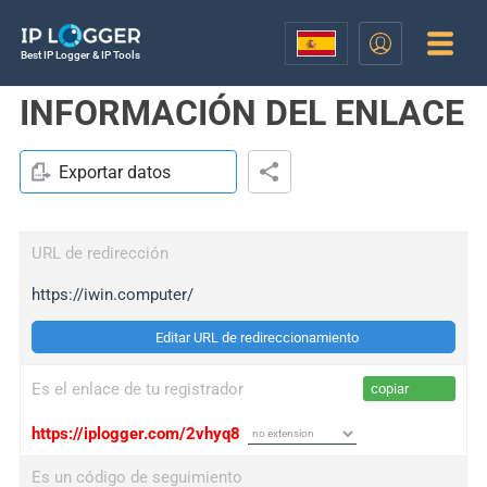
Best IP Logger & IP Tools
INFORMACIÓN DEL ENLACE
Exportar datos
URL de redirección
https://iwin.computer/
Editar URL de redireccionamiento
Es el enlace de tu registrador
copiar
https://iplogger.com/2vhyq8
Es un código de seguimiento