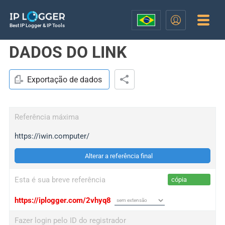
Best IP Logger & IP Tools
DADOS DO LINK
Exportação de dados
Referência máxima
https://iwin.computer/
Alterar a referência final
Esta é sua breve referência
cópia
https://iplogger.com/2vhyq8
Fazer login pelo ID do registrador