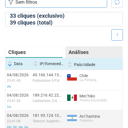
33
cliques (exclusivo)
39
cliques (total)
1
Cliques
Análises
Data
IP/fornecedor
País/cidade
04/08/2026
45.166.144.138:51666
Chile
La Pintana
23:41:40
Fullsolution S.P.A.
20s
04/08/2026
189.216.42.228:55669
Mecʼhiko
Puerto Escondido
23:41:20
Cablevisión, S.A. de C.V.
12s
04/08/2026
181.93.124.101:40922
Arcʼhantina
Palermo
23:41:08
Telecom Argentina S.A.
55d 15h 24m 15s