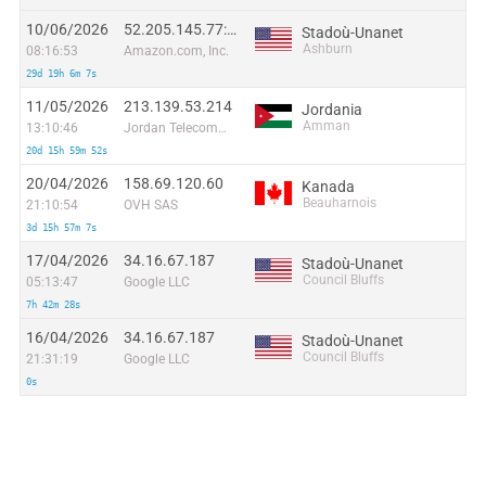
10/06/2026
52.205.145.77:36051
Stadoù-Unanet
Ashburn
08:16:53
Amazon.com, Inc.
29d 19h 6m 7s
11/05/2026
213.139.53.214
Jordania
Amman
13:10:46
Jordan Telecommunications PSC
20d 15h 59m 52s
20/04/2026
158.69.120.60
Kanada
Beauharnois
21:10:54
OVH SAS
3d 15h 57m 7s
17/04/2026
34.16.67.187
Stadoù-Unanet
Council Bluffs
05:13:47
Google LLC
7h 42m 28s
16/04/2026
34.16.67.187
Stadoù-Unanet
Council Bluffs
21:31:19
Google LLC
0s