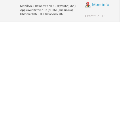
More info
Mozilla/5.0 (Windows NT 10.0; Win64; x64)
AppleWebKit/537.36 (KHTML, like Gecko)
Chrome/135.0.0.0 Safari/537.36
Exactitud: IP