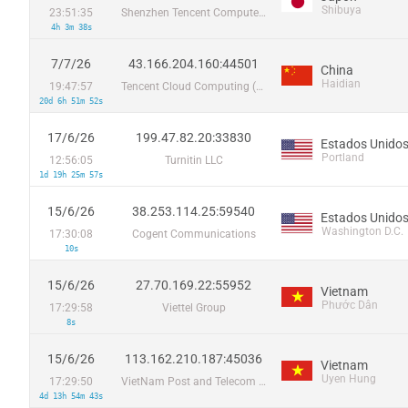
Shibuya
23:51:35
Shenzhen Tencent Computer Systems Company Limited
4h 3m 38s
7/7/26
43.166.204.160:44501
China
Haidian
19:47:57
Tencent Cloud Computing (Beijing) Co
20d 6h 51m 52s
17/6/26
199.47.82.20:33830
Estados Unido
Portland
12:56:05
Turnitin LLC
1d 19h 25m 57s
15/6/26
38.253.114.25:59540
Estados Unido
Washington D.C.
17:30:08
Cogent Communications
10s
15/6/26
27.70.169.22:55952
Vietnam
Phước Dân
17:29:58
Viettel Group
8s
15/6/26
113.162.210.187:45036
Vietnam
Uyen Hung
17:29:50
VietNam Post and Telecom Corporation
4d 13h 54m 43s