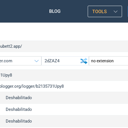
BLOG
TOOLS
hubett2.app/
31Upy8
/iplogger.org/logger/b2135731Upy8
gger.org
upgrade
Deshabilitado
l
upgrade
c
upgrade
Deshabilitado
x
upgrade
Deshabilitado