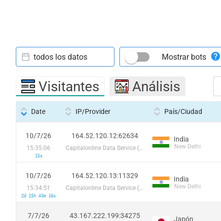
todos los datos
Mostrar bots
Visitantes
Análisis
Date
IP/Provider
País/Ciudad
10/7/26
164.52.120.12:62634
India
New Delhi
15:35:06
Capitalonline Data Service (HK) Co
15s
10/7/26
164.52.120.13:11329
India
New Delhi
15:34:51
Capitalonline Data Service (HK) Co
2d 15h 43m 16s
7/7/26
43.167.222.199:34275
Japón