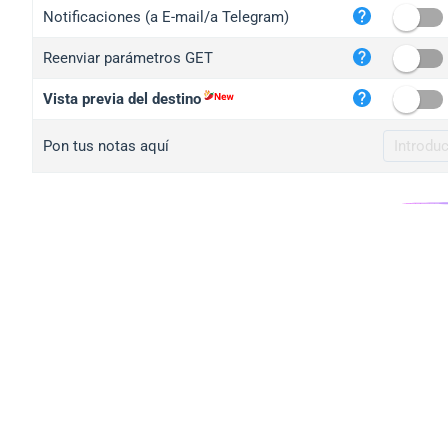
iplo
Notificaciones (a E-mail/a Telegram)
mape
Reenviar parámetros GET
iplo
2no.
Vista previa del destino
yip.
Pon tus notas aquí
iplo
iplo
iplo