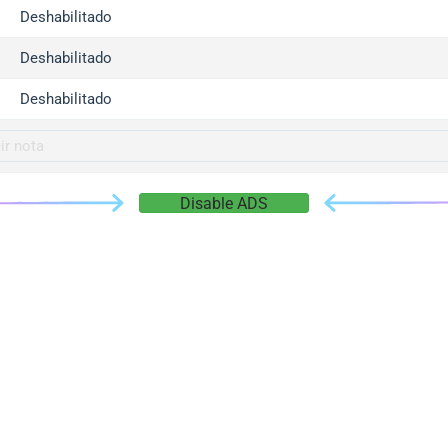
gger.com
Deshabilitado
r.info
Deshabilitado
gger.co
co
Deshabilitado
su
gger.info
g.co
Disable ADS
gger.cn