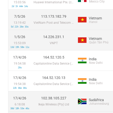
Mexico City
15:03:56
Huawei International Pte. Ltd.
2d 1h 44m 14s
7/5/26
113.173.182.79
Vietnam
Hanoi
13:19:42
VietNam Post and Telecom Corporation
5d 21h 26m 33s
1/5/26
14.226.231.1
Vietnam
Quận Tân Phú
15:53:09
VNPT
13d 19h 58m 11s
17/4/26
164.52.120.5
India
New Delhi
19:54:58
Capitalonline Data Service (HK) Co
20s
17/4/26
164.52.120.13
India
New Delhi
19:54:38
Capitalonline Data Service (HK) Co
13h 36m 30s
17/4/26
102.38.105.227
Sudáfrica
Johannesburg
6:18:08
Ikeja Wireless (Pty) Ltd
38d 18h 53m 46s