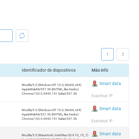
1
2
Identificador de dispositivos
Más info
Smart data
Mozilla/5.0 (Windows NT 10.0; Win64; x64)
AppleWebKit/537.36 (KHTML, like Gecko)
Chrome/133.0.6943.141 Safari/537.36
Exactitud: IP
Smart data
Mozilla/5.0 (Windows NT 10.0; Win64; x64)
AppleWebKit/537.36 (KHTML, like Gecko)
Chrome/133.0.6943.141 Safari/537.36
Exactitud: IP
Smart data
Mozilla/5.0 (Macintosh; Intel Mac OS X 10_15_7)