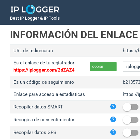
Best IP Logger & IP Tools
INFORMACIÓN DEL ENLACE
URL de redirección
https://
Es el enlace de tu registrador
copiar
https://iplogger.com/2dZAZ4
Es un código de seguimiento
b21357
Enlace para acceso a estadísticas
https:/
iplo
Recopilar datos SMART
wl.g
ed.t
Recogida de consentimientos
bc.a
Recopilar datos GPS