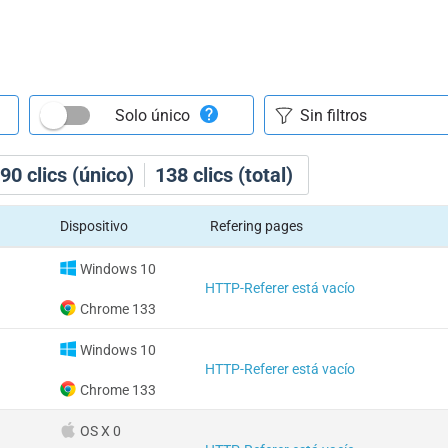
Solo único
90
clics (único)
138
clics (total)
Dispositivo
Refering pages
Windows 10
HTTP-Referer está vacío
Chrome 133
Windows 10
HTTP-Referer está vacío
Chrome 133
OS X 0