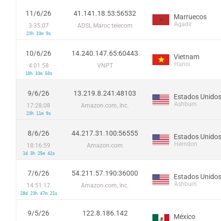
11/6/26
41.141.18.53:56532
Marruecos
Agadir
3:35:07
ADSL Maroc telecom
23h 33m 9s
10/6/26
14.240.147.65:60443
Vietnam
Hanoi
4:01:58
VNPT
10h 33m 50s
9/6/26
13.219.8.241:48103
Estados Unido
Ashburn
17:28:08
Amazon.com, Inc.
23h 11m 9s
8/6/26
44.217.31.100:56555
Estados Unido
Herndon
18:16:59
Amazon.com
1d 3h 25m 42s
7/6/26
54.211.57.190:36000
Estados Unido
Ashburn
14:51:17
Amazon.com, Inc.
28d 23h 47m 21s
9/5/26
122.8.186.142
México