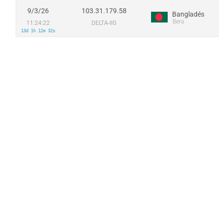
9/3/26
103.31.179.58
Bangladés
Bera
11:24:22
DELTA-IIG
13d 1h 12m 32s