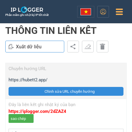
Phần mềm ghi nhật ký IP tốt nhất
THÔNG TIN LIÊN KẾT
Xuất dữ liệu
Chuyển hướng URL
https://hubett2.app/
Chỉnh sửa URL chuyển hướng
Đây là liên kết ghi nhật ký của bạn
https://iplogger.com/2dZAZ4
sao chép