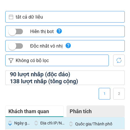
tất cả dữ liệu
Hiển thị bot
Độc nhất vô nhị
90
lượt nhấp (độc đáo)
138
lượt nhấp (tổng cộng)
1
2
Khách tham quan
Phân tích
Ngày giờ
Địa chỉ IP/Nhà cung cấp dịch vụ
Quốc gia/Thành phố