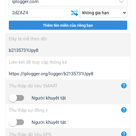
Thêm tên miền của riêng bạn
iplogger.org
upgrade
Đây là mã theo dõi
wl.gl
upgrade
b2135731Upy8
ed.tc
upgrade
bc.ax
upgrade
Liên kết để truy cập thống kê
https://iplogger.org/logger/b2135731Upy8
iplogger.com
maper.info
Thu thập dữ liệu SMART
iplogger.co
Người khuyết tật
2no.co
Thu thập sự đồng ý
yip.su
iplogger.info
Người khuyết tật
iplog.co
Thu thập dữ liệu GPS