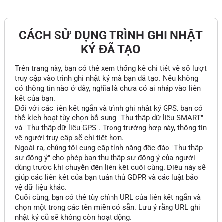
CÁCH SỬ DỤNG TRÌNH GHI NHẬT
KÝ ĐÃ TẠO
Trên trang này, bạn có thể xem thống kê chi tiết về số lượt
truy cập vào trình ghi nhật ký mà bạn đã tạo. Nếu không
có thông tin nào ở đây, nghĩa là chưa có ai nhấp vào liên
kết của bạn.
Đối với các liên kết ngắn và trình ghi nhật ký GPS, bạn có
thể kích hoạt tùy chọn bổ sung "Thu thập dữ liệu SMART"
và "Thu thập dữ liệu GPS". Trong trường hợp này, thông tin
về người truy cập sẽ chi tiết hơn.
Ngoài ra, chúng tôi cung cấp tính năng độc đáo "Thu thập
sự đồng ý" cho phép bạn thu thập sự đồng ý của người
dùng trước khi chuyển đến liên kết cuối cùng. Điều này sẽ
giúp các liên kết của bạn tuân thủ GDPR và các luật bảo
vệ dữ liệu khác.
Cuối cùng, bạn có thể tùy chỉnh URL của liên kết ngắn và
chọn một trong các tên miền có sẵn. Lưu ý rằng URL ghi
nhật ký cũ sẽ không còn hoạt động.