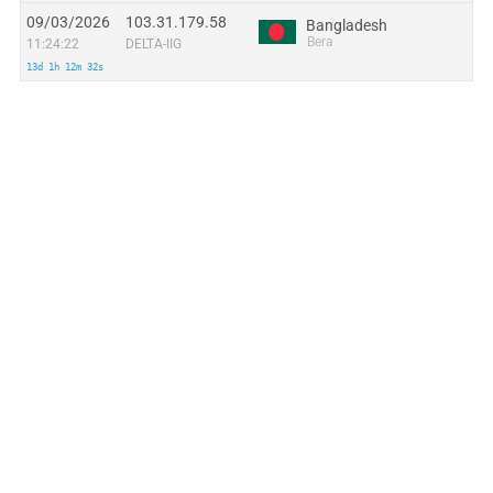
09/03/2026
103.31.179.58
Bangladesh
Bera
11:24:22
DELTA-IIG
13d 1h 12m 32s