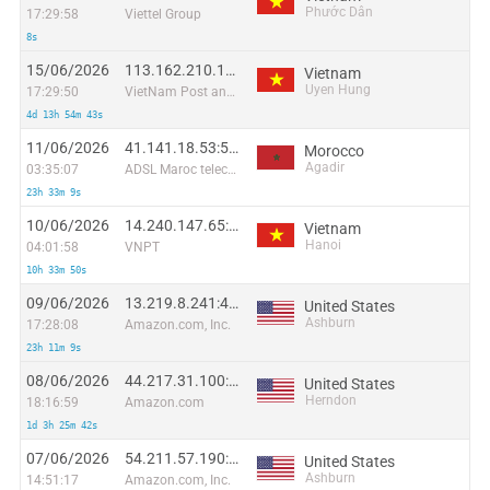
Phước Dân
17:29:58
Viettel Group
8s
15/06/2026
113.162.210.187:45036
Vietnam
Uyen Hung
17:29:50
VietNam Post and Telecom Corporation
4d 13h 54m 43s
11/06/2026
41.141.18.53:56532
Morocco
Agadir
03:35:07
ADSL Maroc telecom
23h 33m 9s
10/06/2026
14.240.147.65:60443
Vietnam
Hanoi
04:01:58
VNPT
10h 33m 50s
09/06/2026
13.219.8.241:48103
United States
Ashburn
17:28:08
Amazon.com, Inc.
23h 11m 9s
08/06/2026
44.217.31.100:56555
United States
Herndon
18:16:59
Amazon.com
1d 3h 25m 42s
07/06/2026
54.211.57.190:36000
United States
Ashburn
14:51:17
Amazon.com, Inc.