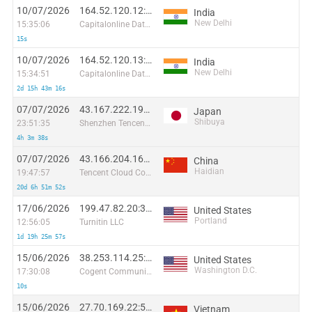
10/07/2026
164.52.120.12:62634
India
New Delhi
15:35:06
Capitalonline Data Service (HK) Co
15s
10/07/2026
164.52.120.13:11329
India
New Delhi
15:34:51
Capitalonline Data Service (HK) Co
2d 15h 43m 16s
07/07/2026
43.167.222.199:34275
Japan
Shibuya
23:51:35
Shenzhen Tencent Computer Systems Company Limited
4h 3m 38s
07/07/2026
43.166.204.160:44501
China
Haidian
19:47:57
Tencent Cloud Computing (Beijing) Co
20d 6h 51m 52s
17/06/2026
199.47.82.20:33830
United States
Portland
12:56:05
Turnitin LLC
1d 19h 25m 57s
15/06/2026
38.253.114.25:59540
United States
Washington D.C.
17:30:08
Cogent Communications
10s
15/06/2026
27.70.169.22:55952
Vietnam