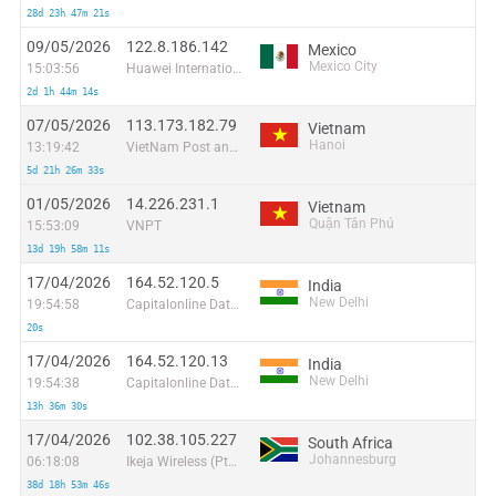
28d 23h 47m 21s
09/05/2026
122.8.186.142
Mexico
Mexico City
15:03:56
Huawei International Pte. Ltd.
2d 1h 44m 14s
07/05/2026
113.173.182.79
Vietnam
Hanoi
13:19:42
VietNam Post and Telecom Corporation
5d 21h 26m 33s
01/05/2026
14.226.231.1
Vietnam
Quận Tân Phú
15:53:09
VNPT
13d 19h 58m 11s
17/04/2026
164.52.120.5
India
New Delhi
19:54:58
Capitalonline Data Service (HK) Co
20s
17/04/2026
164.52.120.13
India
New Delhi
19:54:38
Capitalonline Data Service (HK) Co
13h 36m 30s
17/04/2026
102.38.105.227
South Africa
Johannesburg
06:18:08
Ikeja Wireless (Pty) Ltd
38d 18h 53m 46s