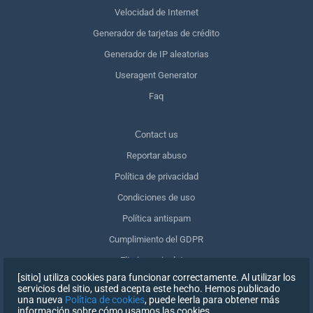
Velocidad de Internet
Generador de tarjetas de crédito
Generador de IP aleatorias
Useragent Generator
Faq
Сontact us
Reportar abuso
Política de privacidad
Condiciones de uso
Política antispam
Cumplimiento del GDPR
Eliminar mis datos
[sitio] utiliza cookies para funcionar correctamente. Al utilizar los
Retirar el consentimiento
servicios del sitio, usted acepta este hecho. Hemos publicado
una nueva
Política de cookies
, puede leerla para obtener más
información sobre cómo usamos las cookies.