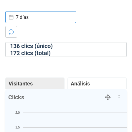
7 días
136
clics (único)
172
clics (total)
Visitantes
Análisis
Clicks
2.0
1.5