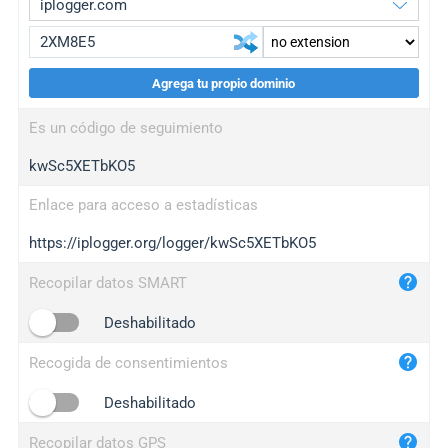
Agrega tu propio dominio
iplogger.org
upgrade
Es un código de seguimiento
wl.gl
upgrade
kwSc5XETbKO5
ed.tc
upgrade
bc.ax
upgrade
Enlace para acceso a estadísticas
https://iplogger.org/logger/kwSc5XETbKO5
iplogger.com
maper.info
Recopilar datos SMART
iplogger.co
Deshabilitado
2no.co
Recogida de consentimientos
yip.su
iplogger.info
Deshabilitado
iplog.co
Recopilar datos GPS