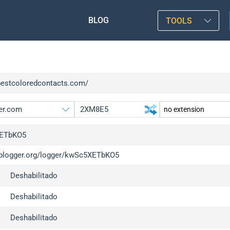
BLOG
TOOLS
/bestcoloredcontacts.com/
ETbKO5
/iplogger.org/logger/kwSc5XETbKO5
gger.org
upgrade
Deshabilitado
l
upgrade
c
upgrade
Deshabilitado
x
upgrade
Deshabilitado