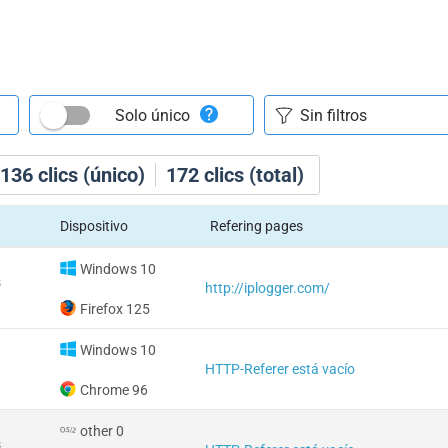
Solo único
136
clics (único)
172
clics (total)
Dispositivo
Refering pages
Windows 10
s
http://iplogger.com/
Firefox 125
Windows 10
HTTP-Referer está vacío
Chrome 96
other 0
s