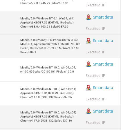
Chrome/79.0.3945.79 Safari/537.36
Exactitud: IP
Smart data
Mozilla/5.0 (Windows NT 6.1; Win64; x64)
AppleWebKit/537.36 (KHTML, like Gecko)
Chrome/83.0.4103.61 Safari/537.36
Exactitud: IP
Mozilla/5.0 (iPhone; CPU iPhone OS 26_3 like
Smart data
Mac OS X) AppleWebKit/605.1.15 (KHTML, like
Gecko) CriOS/144.0.7559.95 Mobile/15E148
Exactitud: IP
Safari/604.1
Smart data
Mozilla/5.0 (Windows NT 10.0; Win64; x64;
rv:109.0) Gecko/20100101 Firefox/109.0
Exactitud: IP
Smart data
Mozilla/5.0 (Windows NT 10.0; Win64; x64)
AppleWebKit/537.36 (KHTML, like Gecko)
Chrome/117.0.5938.132 Safari/537.36
Exactitud: IP
Smart data
Mozilla/5.0 (Windows NT 10.0; Win64; x64)
AppleWebKit/537.36 (KHTML, like Gecko)
Chrome/117.0.5938.132 Safari/537.36
Exactitud: IP