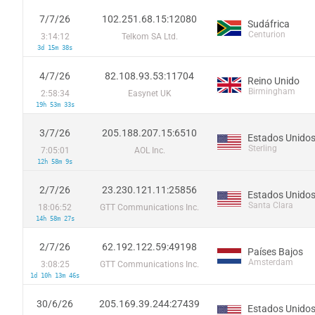
7/7/26
102.251.68.15:12080
Sudáfrica
Centurion
3:14:12
Telkom SA Ltd.
3d 15m 38s
4/7/26
82.108.93.53:11704
Reino Unido
Birmingham
2:58:34
Easynet UK
19h 53m 33s
3/7/26
205.188.207.15:6510
Estados Unido
Sterling
7:05:01
AOL Inc.
12h 58m 9s
2/7/26
23.230.121.11:25856
Estados Unido
Santa Clara
18:06:52
GTT Communications Inc.
14h 58m 27s
2/7/26
62.192.122.59:49198
Países Bajos
Amsterdam
3:08:25
GTT Communications Inc.
1d 10h 13m 46s
30/6/26
205.169.39.244:27439
Estados Unido