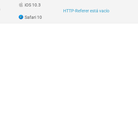
iOS 10.3
s
HTTP-Referer está vacío
Safari 10