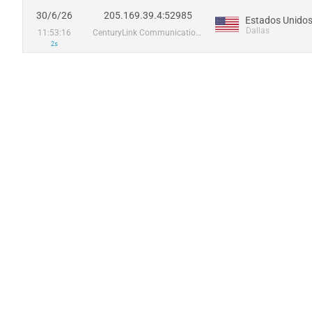
30/6/26
205.169.39.4:52985
Estados Unido
Dallas
11:53:16
CenturyLink Communications, LLC
2s