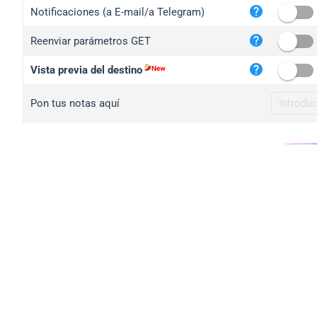
iplo
Notificaciones (a E-mail/a Telegram)
mape
Reenviar parámetros GET
iplo
2no.
Vista previa del destino
yip.
Pon tus notas aquí
iplo
iplo
iplo