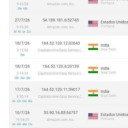
Portland
9:43:28
Amazon.com, Inc.
26m 58s
27/7/26
54.189.181.6:52745
Estados Unido
Portland
9:16:30
Amazon.com, Inc.
9d 6h 1m 22s
18/7/26
164.52.120.12:32643
India
New Delhi
3:15:08
Capitalonline Data Service (HK) Co
34s
18/7/26
164.52.120.6:20139
India
New Delhi
3:14:34
Capitalonline Data Service (HK) Co
18h 24m 20s
17/7/26
164.52.120.11:39017
India
New Delhi
8:50:14
Capitalonline Data Service (HK) Co
6d 12h 55m 45s
10/7/26
35.90.16.83:54757
Estados Unido
Portland
19:54:29
Amazon.com, Inc.
3d 16h 40m 17s