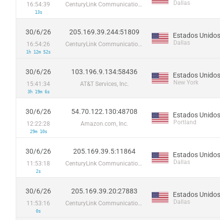
Dallas
16:54:39
CenturyLink Communications, LLC
13s
30/6/26
205.169.39.244:51809
Estados Unido
Dallas
16:54:26
CenturyLink Communications, LLC
1h 12m 52s
30/6/26
103.196.9.134:58436
Estados Unido
New York
15:41:34
AT&T Services, Inc.
3h 19m 6s
30/6/26
54.70.122.130:48708
Estados Unido
Portland
12:22:28
Amazon.com, Inc.
29m 10s
30/6/26
205.169.39.5:11864
Estados Unido
Dallas
11:53:18
CenturyLink Communications, LLC
2s
30/6/26
205.169.39.20:27883
Estados Unido
Dallas
11:53:16
CenturyLink Communications, LLC
0s