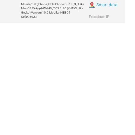
Mozilla/5.0 (iPhone; CPU iPhone OS 10_3_1 like
Smart data
Mac OS X) AppleWebKit/603.1.30 (KHTML, like
Gecko) Version/10.0 Mobile/14E304
Exactitud: IP
Safari/602.1