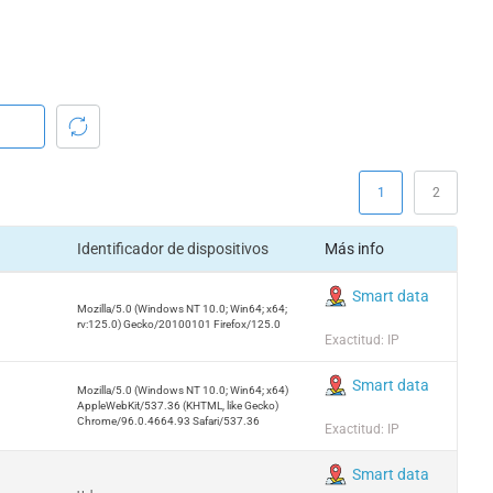
1
2
Identificador de dispositivos
Más info
Smart data
Mozilla/5.0 (Windows NT 10.0; Win64; x64;
rv:125.0) Gecko/20100101 Firefox/125.0
Exactitud: IP
Smart data
Mozilla/5.0 (Windows NT 10.0; Win64; x64)
AppleWebKit/537.36 (KHTML, like Gecko)
Chrome/96.0.4664.93 Safari/537.36
Exactitud: IP
Smart data