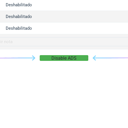
gger.com
Deshabilitado
r.info
Deshabilitado
gger.co
co
Deshabilitado
su
gger.info
g.co
Disable ADS
gger.cn