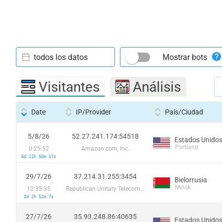
todos los datos
Mostrar bots
Visitantes
Análisis
Date
IP/Provider
País/Ciudad
5/8/26
52.27.241.174:54518
Estados Unido
Portland
0:25:52
Amazon.com, Inc.
6d 11h 50m 17s
29/7/26
37.214.31.255:3454
Bielorrusia
Minsk
12:35:35
Republican Unitary Telecommunication Enterprise Beltelecom
2d 2h 52m 7s
27/7/26
35.93.248.86:40635
Estados Unido