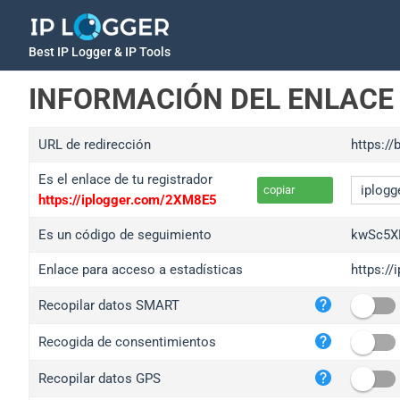
Best IP Logger & IP Tools
INFORMACIÓN DEL ENLACE
URL de redirección
https:/
Es el enlace de tu registrador
copiar
https://iplogger.com/2XM8E5
Es un código de seguimiento
kwSc5X
Enlace para acceso a estadísticas
https:/
iplo
Recopilar datos SMART
wl.g
ed.t
Recogida de consentimientos
bc.a
Recopilar datos GPS