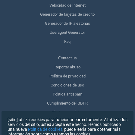
Velocidad de Internet
Generador de tarjetas de crédito
Generador de IP aleatorias
Useragent Generator
Faq
Сontact us
Reportar abuso
Política de privacidad
Condiciones de uso
Política antispam
Cumplimiento del GDPR
Eliminar mis datos
[sitio] utiliza cookies para funcionar correctamente. Al utilizar los
Retirar el consentimiento
servicios del sitio, usted acepta este hecho. Hemos publicado
una nueva
Política de cookies
, puede leerla para obtener más
información sobre cómo usamos las cookies.