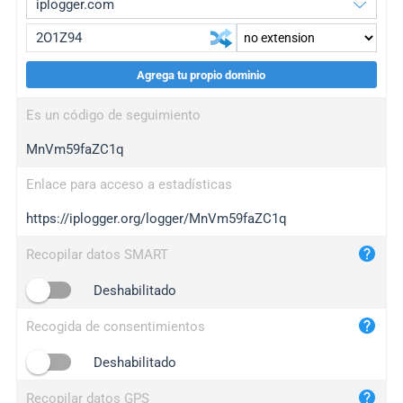
Agrega tu propio dominio
iplogger.org
upgrade
Es un código de seguimiento
wl.gl
upgrade
MnVm59faZC1q
ed.tc
upgrade
bc.ax
upgrade
Enlace para acceso a estadísticas
https://iplogger.org/logger/MnVm59faZC1q
iplogger.com
maper.info
Recopilar datos SMART
iplogger.co
Deshabilitado
2no.co
Recogida de consentimientos
yip.su
iplogger.info
Deshabilitado
iplog.co
Recopilar datos GPS