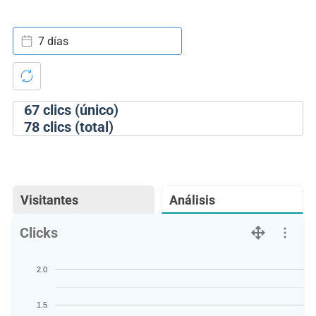
7 días
67
clics (único)
78
clics (total)
Visitantes
Análisis
Clicks
2.0
1.5