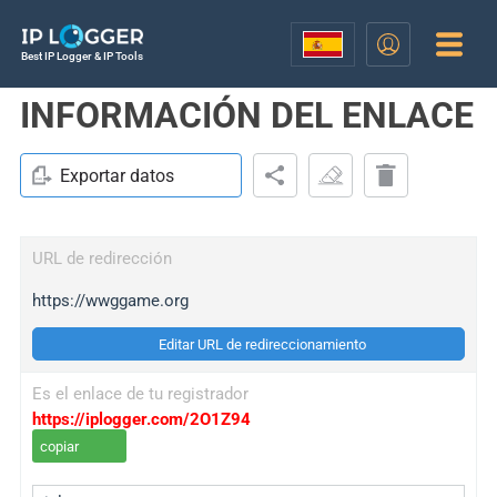
Best IP Logger & IP Tools
INFORMACIÓN DEL ENLACE
Exportar datos
URL de redirección
https://wwggame.org
Editar URL de redireccionamiento
Es el enlace de tu registrador
https://iplogger.com/2O1Z94
copiar