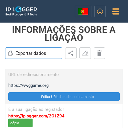
Best IP Logger & IP Tools
INFORMAÇÕES SOBRE A
LIGAÇÃO
Exportar dados
URL de redireccionamento
https://wwggame.org
Editar URL de redireccionamento
É a sua ligação ao registador
https://iplogger.com/2O1Z94
cópia