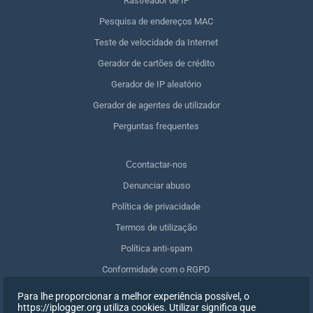
Rastreador de IP
Pesquisa de endereços MAC
Teste de velocidade da Internet
Gerador de cartões de crédito
Gerador de IP aleatório
Gerador de agentes de utilizador
Perguntas frequentes
Сcontactar-nos
Denunciar abuso
Política de privacidade
Termos de utilização
Política anti-spam
Conformidade com o RGPD
Apagar os meus dados
Para lhe proporcionar a melhor experiência possível, o
https://iplogger.org utiliza cookies. Utilizar significa que
Retirar o consentimento