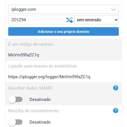
Adicionar o seu próprio domínio
iplogger.org
upgrade
É um código de rastreio
wl.gl
upgrade
MnVm59faZC1q
ed.tc
upgrade
bc.ax
upgrade
Ligação para acesso às estatísticas
https://iplogger.org/logger/MnVm59faZC1q
iplogger.com
maper.info
Recolher dados SMART
iplogger.co
Desativado
2no.co
Recolha de consentimento
yip.su
iplogger.info
Desativado