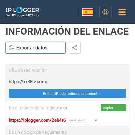
Best IP Logger & IP Tools
INFORMACIÓN DEL ENLACE
Exportar datos
URL de redirección
https://xx88tv.com/
Editar URL de redireccionamiento
Es el enlace de tu registrador
copiar
https://iplogger.com/2eb4t6
Es un código de seguimiento