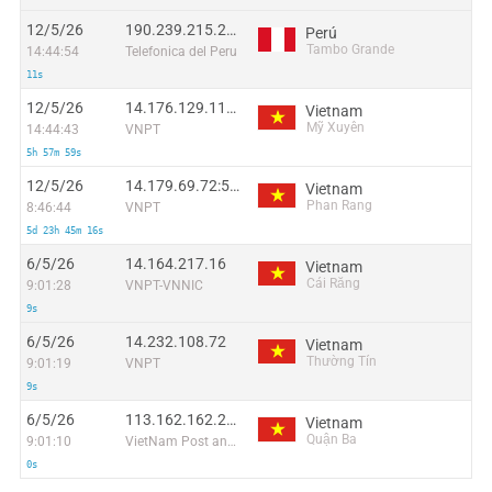
12/5/26
190.239.215.207:40398
Perú
Tambo Grande
14:44:54
Telefonica del Peru
11s
12/5/26
14.176.129.113:47158
Vietnam
Mỹ Xuyên
14:44:43
VNPT
5h 57m 59s
12/5/26
14.179.69.72:59045
Vietnam
Phan Rang
8:46:44
VNPT
5d 23h 45m 16s
6/5/26
14.164.217.16
Vietnam
Cái Răng
9:01:28
VNPT-VNNIC
9s
6/5/26
14.232.108.72
Vietnam
Thường Tín
9:01:19
VNPT
9s
6/5/26
113.162.162.249
Vietnam
Quận Ba
9:01:10
VietNam Post and Telecom Corporation
0s