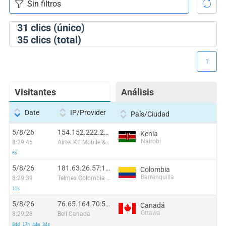
31
clics (único)
35
clics (total)
1
Visitantes
Análisis
Date
IP/Provider
País/Ciudad
5/8/26
154.152.222.231:38636
Kenia
Nairobi
8:29:45
Airtel KE Mobile & Fixed Internet
6s
5/8/26
181.63.26.57:1176
Colombia
Barranquilla
8:29:39
Telmex Colombia S.A.
11s
5/8/26
76.65.164.70:56670
Canadá
Ottawa
8:29:28
Bell Canada
84d 17h 44m 34s